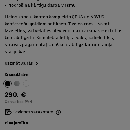
Nodrošina kārtīgu darba virsmu
Lielas kabeļu kastes komplekts QBUS un NOVUS
konferenču galdiem ar fiksētu T veida rāmi – varat
izvēlēties, vai vēlaties pievienot darbvirsmas elektrības
kontaktligzdu. Komplektā ietilpst vāks, kabeļu tīkls,
strāvas pagarinātājs ar 6 kontaktligzdām un rāmja
starplikas.
Uzzināt vairāk
Krāsa
:
Melna
290.-€
Cenas bez PVN
Pievienot sarakstam
Pieejamība