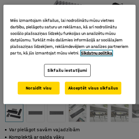
Mēs izmantojam sīkfailus, lai nodrošinātu mūsu vietnes
darbību, pielāgotu saturu un reklāmas, kā arī nodrošinātu
sociālo plašsaziņas līdzekļu funkcijas un analizētu mūsu
datplūsmu. Turklāt mēs dalāmies informācijā ar sociālajiem
plašsaziņas līdzekļiem, reklāmdevējiem un analīzes partneriem
par to, kā jūs izmantojat mūsu vietni.
Sīkdatņu politika
Sīkfailu iestatījumi
Noraidīt visu
Akceptēt visus sīkfailus
Var pielāgot savām vajadzībām
Komplektā ar galda vāku