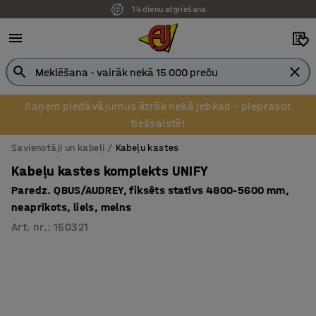
14 dienu atgriešana
Saņem piedāvājumus ātrāk nekā jebkad – pieprasot
tiešsaistē!
Savienotāji un kabeļi
Kabeļu kastes
Kabeļu kastes komplekts UNIFY
Paredz. QBUS/AUDREY, fiksēts statīvs 4800-5600 mm,
neaprīkots, liels, melns
Art. nr.
:
150321