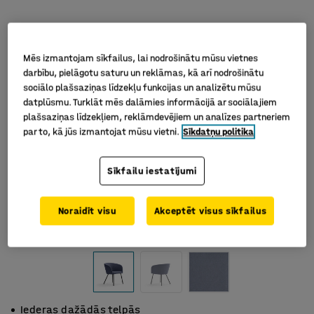
Mēs izmantojam sīkfailus, lai nodrošinātu mūsu vietnes
darbību, pielāgotu saturu un reklāmas, kā arī nodrošinātu
sociālo plašsaziņas līdzekļu funkcijas un analizētu mūsu
datplūsmu. Turklāt mēs dalāmies informācijā ar sociālajiem
plašsaziņas līdzekļiem, reklāmdevējiem un analīzes partneriem
par to, kā jūs izmantojat mūsu vietni.
Sīkdatņu politika
Sīkfailu iestatījumi
Noraidīt visu
Akceptēt visus sīkfailus
Iederas dažādās telpās