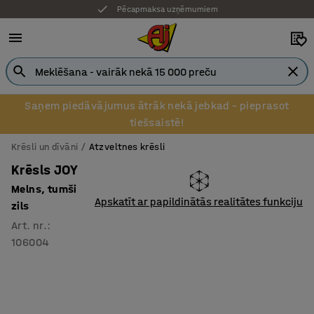
Pēcapmaksa uzņēmumiem
Saņem piedāvājumus ātrāk nekā jebkad – pieprasot
tiešsaistē!
Krēsli un dīvāni
Atzveltnes krēsli
Krēsls JOY
Melns, tumši
Apskatīt ar papildinātās realitātes funkciju
zils
Art. nr.
:
106004