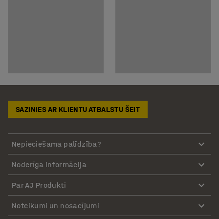
SAZINIES AR KLIENTU ATBALSTU ŠEIT
Nepieciešama palīdzība?
Noderīga informācija
Par AJ Produkti
Noteikumi un nosacījumi