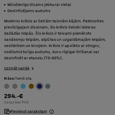
Mūsdienīgs dizains jebkurai vietai
Dezinficējams audums
Moderns krēsls ar četrām taisnām kājām. Pateicoties
pievilcīgajam dizainam, šis krēsls lieliski iederas
dažādās telpās. Šis krēsls ir teicami piemērots
sanāksmju telpām, atpūtas un uzgaidāmajām telpām,
vestibiliem un birojiem. Krēsls ir apvilkts ar stingru,
nodilumizturīgu audumu, kuru rūpīgai tīrīšanai var
dezinficēt ar etanolu (70-85%).
Uzzināt vairāk
Krāsa
:
Tumši zila
294.-€
Cenas bez PVN
Pievienot sarakstam