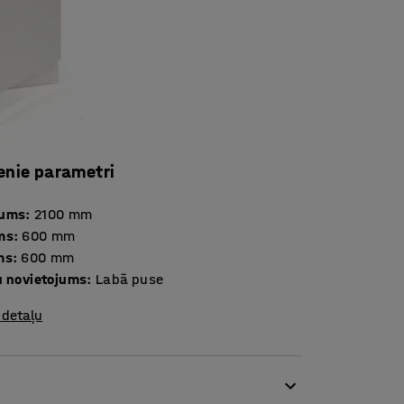
enie parametri
tums
:
2100
mm
ms
:
600
mm
ms
:
600
mm
u novietojums
:
Labā puse
 detaļu