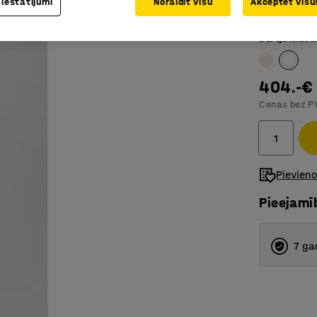
 iestatījumi
Noraidīt visu
Akceptēt visus
Durvju e
Durvju krāsa
404.-€
Cenas bez P
Pievien
Pieejamī
7 ga