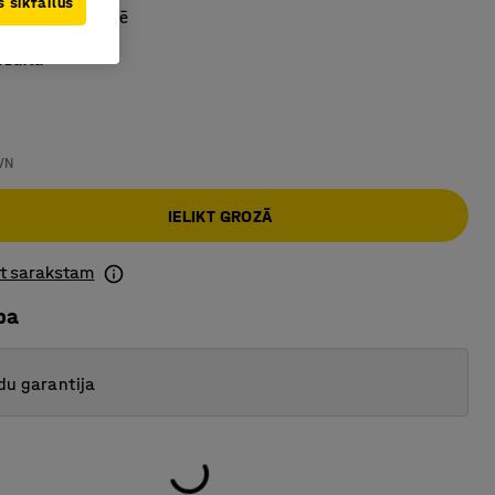
 sīkfailus
ņģes labajā pusē
:
Balta
VN
IELIKT GROZĀ
ot sarakstam
ba
du garantija