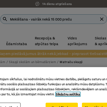
14 dienu atgriešana
Recepcija &
Vides
Skolas
Ēdamistaba
atpūtas telpa
aprīkojums
& aprī
Saņem piedāvājumus ātrāk nekā jebkad – pieprasot tiešsaistē
olām
Skapji skolām un bērnudārziem
Matraču skapji
Matrač
ojam sīkfailus, lai nodrošinātu mūsu vietnes darbību, pielāgotu saturu un
600x600
inātu sociālo plašsaziņas līdzekļu funkcijas un analizētu mūsu datplūsmu. 
nformācijā ar sociālajiem plašsaziņas līdzekļiem, reklāmdevējiem un analī
Art. nr.
:
37
 par to, kā jūs izmantojat mūsu vietni.
Sīkdatņu politika
Vieta pi
Nodalīju