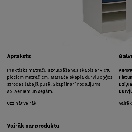
Apraksts
Galv
Praktisks matraču uzglabāšanas skapis ar vietu
Augs
pieciem matračiem. Matrača skapja durvju eņģes
Platu
atrodas labajā pusē. Skapī ir arī nodalījums
Dziļu
spilveniem un segām.
Durvj
Uzzināt vairāk
Vairāk
Vairāk par produktu