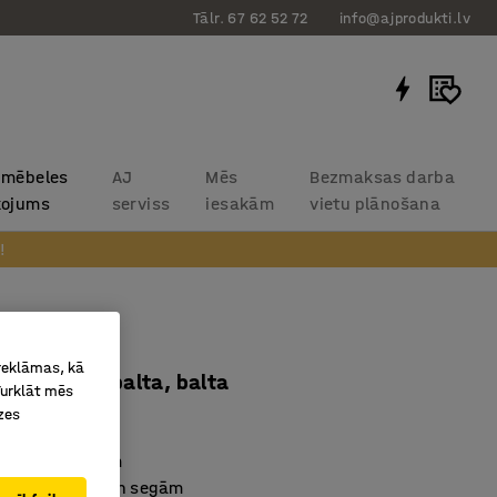
Tālr. 67 62 52 72
info@ajprodukti.lv
 mēbeles
AJ
Mēs
Bezmaksas darba
kojums
serviss
iesakām
vietu plānošana
!
u skapis
 reklāmas, kā
x2100mm, balta, balta
Turklāt mēs
zes
2333
eciem matračiem
mi spilveniem un segām