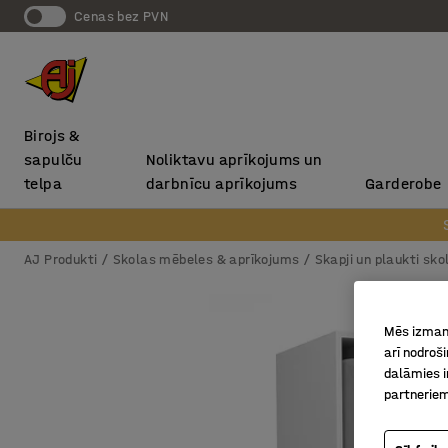
Cenas bez PVN
Birojs &
sapulču
Noliktavu aprīkojums un
telpa
darbnīcu aprīkojums
Garderobe
AJ Produkti
Skolas mēbeles & aprīkojums
Skapji un plaukti sk
Mēs izmant
arī nodroš
dalāmies i
partneriem