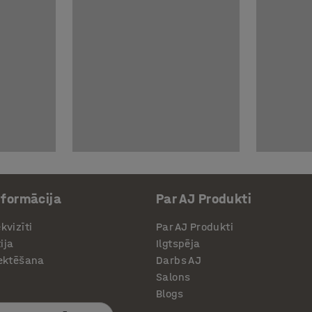
nformācija
Par AJ Produkti
kvizīti
Par AJ Produkti
ija
Ilgtspēja
jektēšana
Darbs AJ
Salons
Blogs