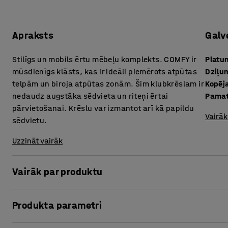
Apraksts
Galv
Stilīgs un mobils ērtu mēbeļu komplekts. COMFY ir
Platu
mūsdienīgs klāsts, kas ir ideāli piemērots atpūtas
Dziļu
telpām un biroja atpūtas zonām. Šim klubkrēslam ir
Kopēj
nedaudz augstāka sēdvieta un riteņi ērtai
Pama
pārvietošanai. Krēslu var izmantot arī kā papildu
Vairāk
sēdvietu.
Uzzināt vairāk
Vairāk par produktu
COMFY mēbeļu komplekts ietver elastīgas mēbeles, kas p
Produkta parametri
ļaus viegli izveidot atpūtas zonu ar vairākām komplekta v
zonas mēbelēm. Komplektā iekļautais krēsls ļaus ieņemt v