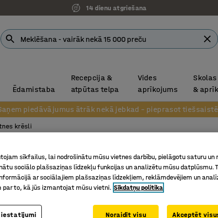
14 dienu atgriešana
Recepcija &
Vides
Skolas
Ēdamistaba
atpūtas telpa
aprīkojums
& aprī
Saņem piedāvājumus ātrāk nekā jebkad – pieprasot tiešsaistē
tnes krēsli
Mēbeļu
ojam sīkfailus, lai nodrošinātu mūsu vietnes darbību, pielāgotu saturu un
Atzveltne
inātu sociālo plašsaziņas līdzekļu funkcijas un analizētu mūsu datplūsmu. 
nformācijā ar sociālajiem plašsaziņas līdzekļiem, reklāmdevējiem un analī
brūns
 par to, kā jūs izmantojat mūsu vietni.
Sīkdatņu politika
Art. nr.
:
13
 iestatījumi
Noraidīt visu
Akceptēt visus
Elastīgs 