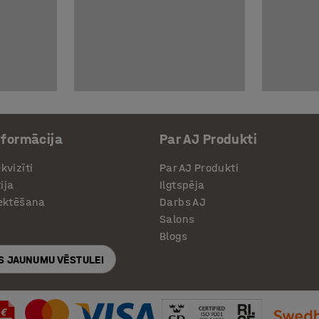
nformācija
Par AJ Produkti
kvizīti
Par AJ Produkti
ija
Ilgtspēja
jektēšana
Darbs AJ
Salons
Blogs
S JAUNUMU VĒSTULEI