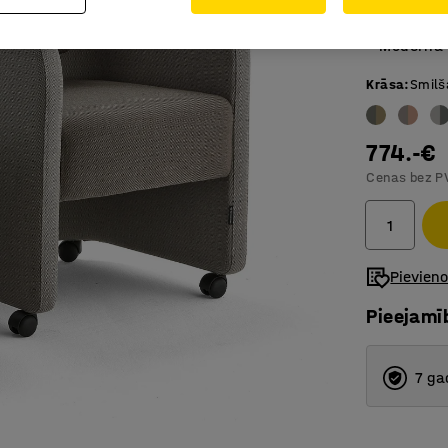
Daudzfun
Moderna 
Krāsa
:
Smil
774.-€
Cenas bez P
Pievien
Pieejamī
7 ga