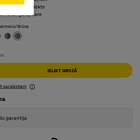
kcionāls komplekts
un izturīga apdare
šakmens/Brūna
VN
IELIKT GROZĀ
ot sarakstam
ba
du garantija