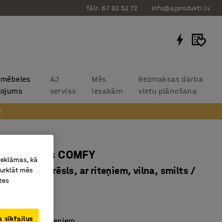
Tālr. 67 62 52 72
info@ajprodukti.lv
 mēbeles
AJ
Mēs
Bezmaksas darba
kojums
serviss
iesakām
vietu plānošana
!
 komplekts COMFY
 reklāmas, kā
s krēsls + krēsls, ar riteņiem, vilna, smilts /
Turklāt mēs
zes
2224
 sīkfailus
klubkrēsls ar riteņiem