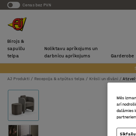
Cenas bez PVN
Birojs &
sapulču
Noliktavu aprīkojums un
telpa
darbnīcu aprīkojums
Garderobe
AJ Produkti
Recepcija & atpūtas telpa
Krēsli un dīvāni
Atzvel
Mēs izmant
arī nodroš
dalāmies i
partneriem
Sīkfailu