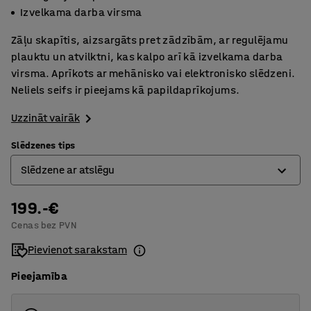
Izvelkama darba virsma
Zāļu skapītis, aizsargāts pret zādzībām, ar regulējamu
plauktu un atvilktni, kas kalpo arī kā izvelkama darba
virsma. Aprīkots ar mehānisko vai elektronisko slēdzeni.
Neliels seifs ir pieejams kā papildaprīkojums.
Uzzināt vairāk
Slēdzenes tips
Slēdzene ar atslēgu
199.-€
Koda slēdzene
Cenas bez PVN
Slēdzene ar atslēgu
Pievienot sarakstam
Pieejamība