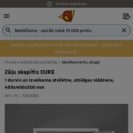
14 dienu atgriešana
Pēcapmaksa uzņēmumiem
Saņem piedāvājumus ātrāk nekā jebkad – pieprasot
tiešsaistē!
Pirmā medicīniskā palīdzība
Medikamentu skapji
Zāļu skapītis CURE
1 durvis un izvelkama atvilktne, atslēgas slēdzene,
455x400x300 mm
Art. nr.
:
134664