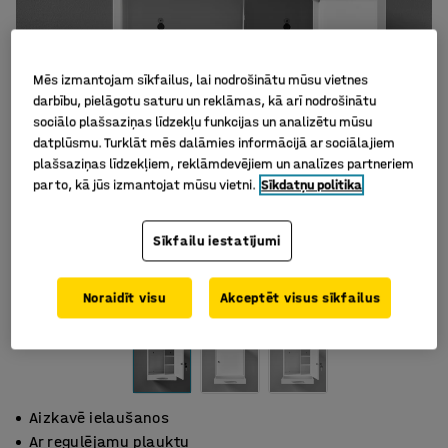
Mēs izmantojam sīkfailus, lai nodrošinātu mūsu vietnes
darbību, pielāgotu saturu un reklāmas, kā arī nodrošinātu
sociālo plašsaziņas līdzekļu funkcijas un analizētu mūsu
datplūsmu. Turklāt mēs dalāmies informācijā ar sociālajiem
plašsaziņas līdzekļiem, reklāmdevējiem un analīzes partneriem
par to, kā jūs izmantojat mūsu vietni.
Sīkdatņu politika
Sīkfailu iestatījumi
Noraidīt visu
Akceptēt visus sīkfailus
Aizkavē ielaušanos
Ar regulējamu plauktu