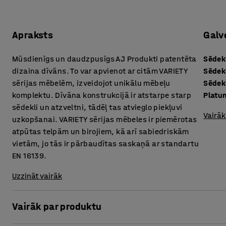
Apraksts
Galv
Mūsdienīgs un daudzpusīgs AJ Produkti patentēta
Sēdek
dizaina dīvāns. To var apvienot ar citām VARIETY
Sēdek
sērijas mēbelēm, izveidojot unikālu mēbeļu
Sēdek
komplektu. Dīvāna konstrukcijā ir atstarpe starp
Platu
sēdekli un atzveltni, tādēļ tas atvieglo piekļuvi
Vairāk
uzkopšanai. VARIETY sērijas mēbeles ir piemērotas
atpūtas telpām un birojiem, kā arī sabiedriskām
vietām, jo tās ir pārbaudītas saskaņā ar standartu
EN 16139.
Uzzināt vairāk
Vairāk par produktu