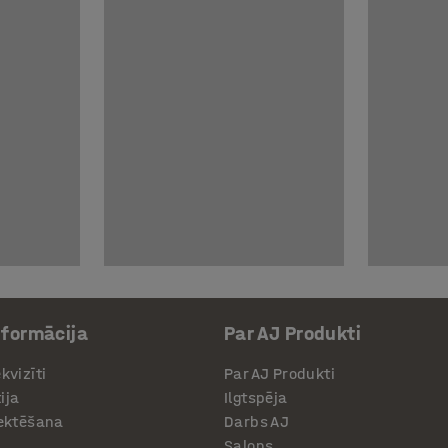
nformācija
Par AJ Produkti
kvizīti
Par AJ Produkti
ija
Ilgtspēja
jektēšana
Darbs AJ
Salons