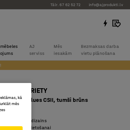
Tālr. 67 62 52 72
info@ajprodukti.lv
 mēbeles
AJ
Mēs
Bezmaksas darba
kojums
serviss
iesakām
vietu plānošana
!
 dīvāns VARIETY
 reklāmas, kā
gs, audums Blues CSII, tumši brūns
Turklāt mēs
67104
zes
gs skandināvu dizains
āms optimālai lietošanai