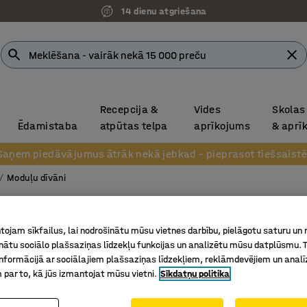
14 dienu atgriešana
Recepcija &
Vides
Skolas
Ēdamistaba
atpūtas telpa
aprīkojums
& aprī
Saņem piedāvājumus ātrāk nekā jebkad – pieprasot tiešsaistē
Moduļu dīvāni
Moduļu
ojam sīkfailus, lai nodrošinātu mūsu vietnes darbību, pielāgotu saturu un
Divvietī
inātu sociālo plašsaziņas līdzekļu funkcijas un analizētu mūsu datplūsmu. 
Art. nr.
:
38
nformācijā ar sociālajiem plašsaziņas līdzekļiem, reklāmdevējiem un analī
 par to, kā jūs izmantojat mūsu vietni.
Sīkdatņu politika
Mūsdienī
Paplašin