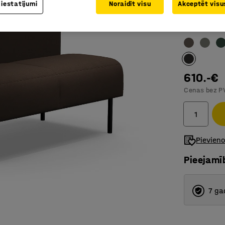
 iestatījumi
Noraidīt visu
Akceptēt visus
Kājas atv
Krāsa
:
Tumši
610.-€
Cenas bez P
Pievien
Pieejamī
7 ga