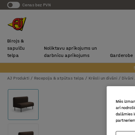
Cenas bez PVN
Birojs &
sapulču
Noliktavu aprīkojums un
telpa
darbnīcu aprīkojums
Garderobe
AJ Produkti
Recepcija & atpūtas telpa
Krēsli un dīvāni
Dīvāni
Mēs izmant
arī nodroš
dalāmies i
partneriem