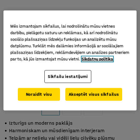
Mēs izmantojam sīkfailus, lai nodrošinātu mūsu vietnes
darbību, pielāgotu saturu un reklāmas, kā arī nodrošinātu
sociālo plašsaziņas līdzekļu funkcijas un analizētu mūsu
datplūsmu. Turklāt mēs dalāmies informācijā ar sociālajiem
plašsaziņas līdzekļiem, reklāmdevējiem un analīzes partneriem
par to, kā jūs izmantojat mūsu vietni.
Sīkdatņu politika
Sīkfailu iestatījumi
Noraidīt visu
Akceptēt visus sīkfailus
Izturīgs un moderns paklājs
Harmoniskam un mūsdienīgam interjeram
Telpām ar nelielu vai vidēji lielu cilvēku plūsmu