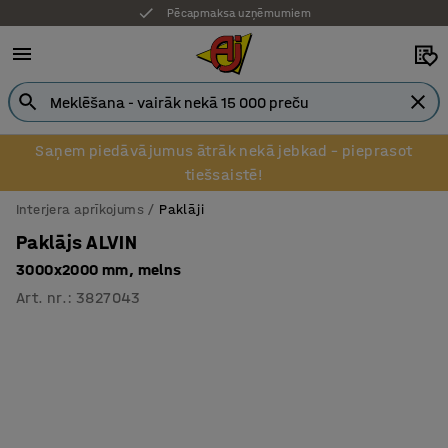
Pēcapmaksa uzņēmumiem
Saņem piedāvājumus ātrāk nekā jebkad – pieprasot
tiešsaistē!
Interjera aprīkojums
Paklāji
Paklājs ALVIN
3000x2000 mm, melns
Art. nr.
:
3827043