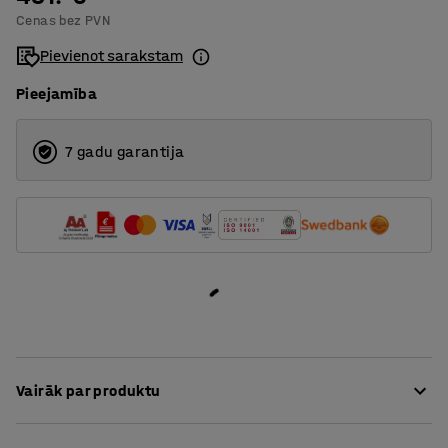
Cenas bez PVN
Pievienot sarakstam
Pieejamība
7 gadu garantija
Vairāk par produktu
Modernais paklājs ALVIN ir lieliski piemērots