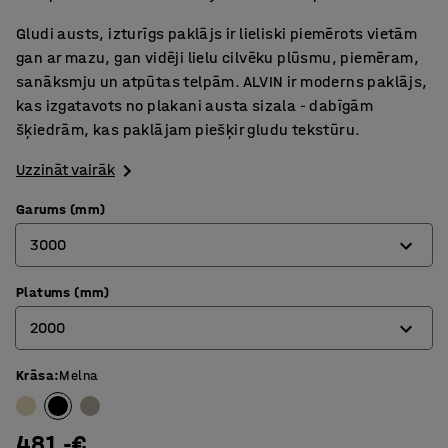
Gludi austs, izturīgs paklājs ir lieliski piemērots vietām
gan ar mazu, gan vidēji lielu cilvēku plūsmu, piemēram,
sanāksmju un atpūtas telpām. ALVIN ir moderns paklājs,
kas izgatavots no plakani austa sizala - dabīgām
šķiedrām, kas paklājam piešķir gludu tekstūru.
Uzzināt vairāk
Garums (mm)
3000
Platums (mm)
3000
2000
3600
4400
Krāsa
:
Melna
2000
2400
481.-€