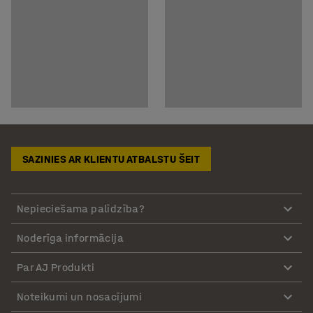
SAZINIES AR KLIENTU ATBALSTU ŠEIT
Nepieciešama palīdzība?
Noderīga informācija
Par AJ Produkti
Noteikumi un nosacījumi