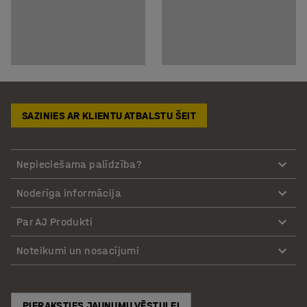
SAZINIES AR KLIENTU ATBALSTU ŠEIT
Nepieciešama palīdzība?
Noderīga informācija
Par AJ Produkti
Noteikumi un nosacījumi
PIERAKSTIES JAUNUMU VĒSTULEI