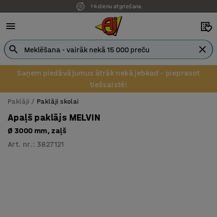
14 dienu atgriešana
Pēcapmaksa uzņēmumiem
Saņem piedāvājumus ātrāk nekā jebkad – pieprasot
tiešsaistē!
Paklāji
Paklāji skolai
Apaļš paklājs MELVIN
Ø 3000 mm, zaļš
Art. nr.
:
3827121