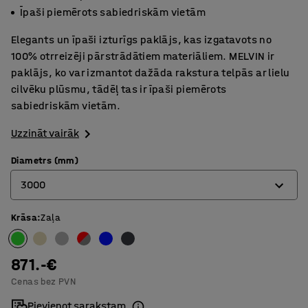
Īpaši piemērots sabiedriskām vietām
Elegants un īpaši izturīgs paklājs, kas izgatavots no
100% otrreizēji pārstrādātiem materiāliem. MELVIN ir
paklājs, ko var izmantot dažāda rakstura telpās ar lielu
cilvēku plūsmu, tādēļ tas ir īpaši piemērots
sabiedriskām vietām.
Uzzināt vairāk
Diametrs (mm)
3000
Krāsa
:
Zaļa
2000
2500
871.-€
3000
Cenas bez PVN
3500
Pievienot sarakstam