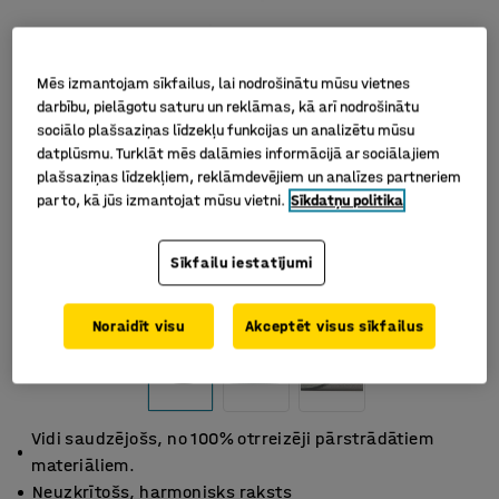
Mēs izmantojam sīkfailus, lai nodrošinātu mūsu vietnes
darbību, pielāgotu saturu un reklāmas, kā arī nodrošinātu
sociālo plašsaziņas līdzekļu funkcijas un analizētu mūsu
datplūsmu. Turklāt mēs dalāmies informācijā ar sociālajiem
plašsaziņas līdzekļiem, reklāmdevējiem un analīzes partneriem
par to, kā jūs izmantojat mūsu vietni.
Sīkdatņu politika
Sīkfailu iestatījumi
Noraidīt visu
Akceptēt visus sīkfailus
Vidi saudzējošs, no 100% otrreizēji pārstrādātiem
materiāliem.
Neuzkrītošs, harmonisks raksts