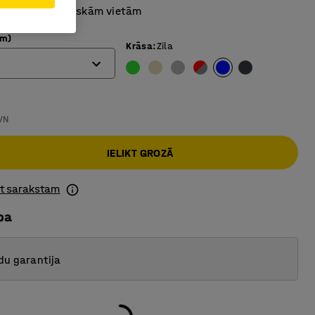
emērots sabiedriskām vietām
mm)
Krāsa
:
Zila
VN
IELIKT GROZĀ
ot sarakstam
ba
du garantija