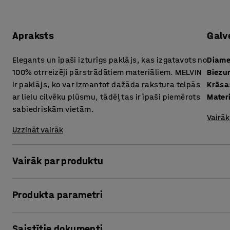
Apraksts
Galv
Elegants un īpaši izturīgs paklājs, kas izgatavots no
Diame
100% otrreizēji pārstrādātiem materiāliem. MELVIN
Biezu
ir paklājs, ko var izmantot dažāda rakstura telpās
Krāsa
ar lielu cilvēku plūsmu, tādēļ tas ir īpaši piemērots
Mater
sabiedriskām vietām.
Vairāk
Uzzināt vairāk
Vairāk par produktu
Paklājs MELVIN ir izgatavots no otrreizēji pārstrādātiem m
Produkta parametri
plastmasas maisiņiem. Šis paklājs ir izstrādāts kā vidi sa
praktisks un ilgtspējīgs. MELVIN ir paklājs, ko var izmantot 
Diametrs
:
2500
mm
plūsmu, tādēļ tas ir īpaši piemērots sabiedriskām vietām,
Saistītie dokumenti