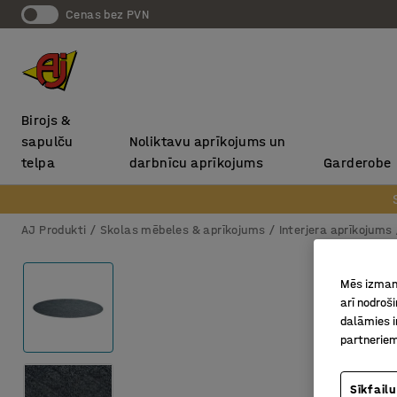
Cenas bez PVN
Birojs &
sapulču
Noliktavu aprīkojums un
telpa
darbnīcu aprīkojums
Garderobe
AJ Produkti
Skolas mēbeles & aprīkojums
Interjera aprīkojums
Mēs izmant
arī nodroš
dalāmies i
partneriem
Sīkfailu