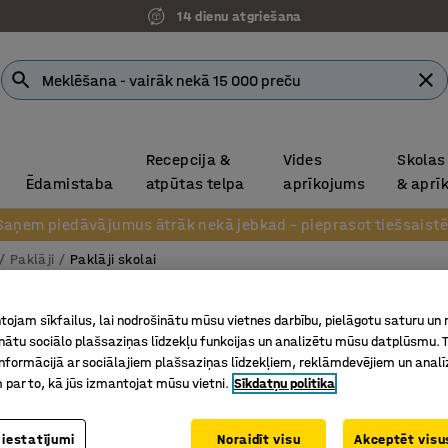
14 dienu atgriešana
Recepcija &
Vides
Skolas
Ēdamistaba
atpūtas telpa
aprīkojums
& aprī
Saņem piedāvājumus ātrāk nekā jebkad – pieprasot tiešsaistē
Paklāji
Paklāji skolai
Apaļš p
ojam sīkfailus, lai nodrošinātu mūsu vietnes darbību, pielāgotu saturu un
inātu sociālo plašsaziņas līdzekļu funkcijas un analizētu mūsu datplūsmu. 
Ø 2500 m
nformācijā ar sociālajiem plašsaziņas līdzekļiem, reklāmdevējiem un analī
Art. nr.
:
38
 par to, kā jūs izmantojat mūsu vietni.
Sīkdatņu politika
Vidi saud
Neuzkrīt
 iestatījumi
Noraidīt visu
Akceptēt visus