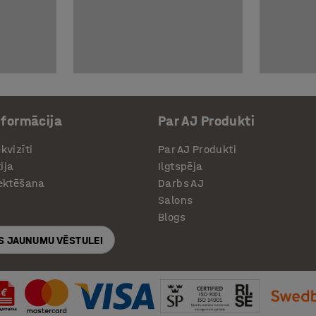
nformācija
Par AJ Produkti
kvizīti
Par AJ Produkti
ija
Ilgtspēja
jektēšana
Darbs AJ
Salons
Blogs
S JAUNUMU VĒSTULEI