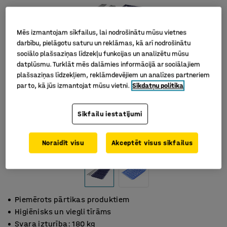
Mēs izmantojam sīkfailus, lai nodrošinātu mūsu vietnes
darbību, pielāgotu saturu un reklāmas, kā arī nodrošinātu
sociālo plašsaziņas līdzekļu funkcijas un analizētu mūsu
datplūsmu. Turklāt mēs dalāmies informācijā ar sociālajiem
plašsaziņas līdzekļiem, reklāmdevējiem un analīzes partneriem
par to, kā jūs izmantojat mūsu vietni.
Sīkdatņu politika
Sīkfailu iestatījumi
Noraidīt visu
Akceptēt visus sīkfailus
Piemērots pārtikas produktiem
Higiēnisks un viegli tīrāms
Svara izturība: 180 kg