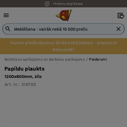
14 dienu atgriešana
Pēcapmaksa uzņēmumiem
Saņem piedāvājumus ātrāk nekā jebkad – pieprasot
tiešsaistē!
Noliktavu aprīkojums un darbnīcu aprīkojums
Piederumi
Papildu plaukts
1200x600mm, zils
Art. nr.
:
219703