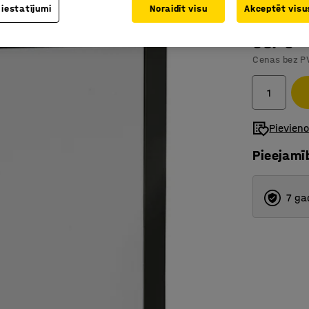
 iestatījumi
Noraidīt visu
Akceptēt visus
Komplektā
68.-€
Cenas bez P
Pievien
Pieejamī
7 ga