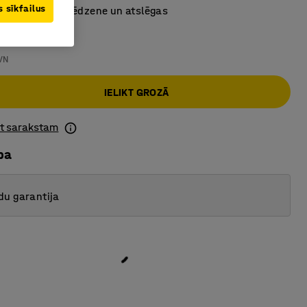
 sīkfailus
 cilindriskā slēdzene un atslēgas
VN
IELIKT GROZĀ
ot sarakstam
ba
du garantija