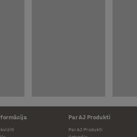
nformācija
Par AJ Produkti
kvizīti
Par AJ Produkti
ija
Ilgtspēja