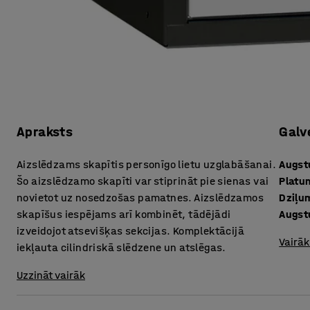
Apraksts
Galv
Aizslēdzams skapītis personīgo lietu uzglabāšanai.
Augs
Šo aizslēdzamo skapīti var stiprināt pie sienas vai
Platu
novietot uz nosedzošas pamatnes. Aizslēdzamos
Dziļu
skapīšus iespējams arī kombinēt, tādējādi
Augst
izveidojot atsevišķas sekcijas. Komplektācijā
Vairāk
iekļauta cilindriskā slēdzene un atslēgas.
Uzzināt vairāk