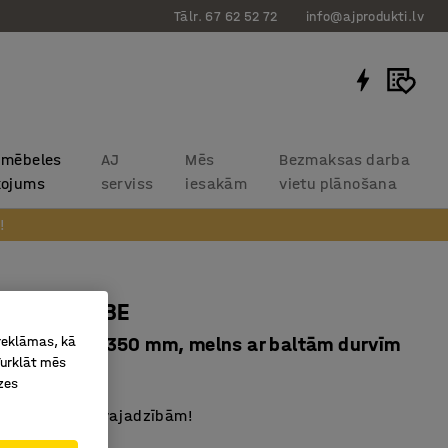
Tālr. 67 62 52 72
info@ajprodukti.lv
 mēbeles
AJ
Mēs
Bezmaksas darba
kojums
serviss
iesakām
vietu plānošana
!
 skapis CUBE
 reklāmas, kā
, 270x270x350 mm, melns ar baltām durvīm
Turklāt mēs
1224
zes
ami atbilstoši vajadzībām!
i pie sienas