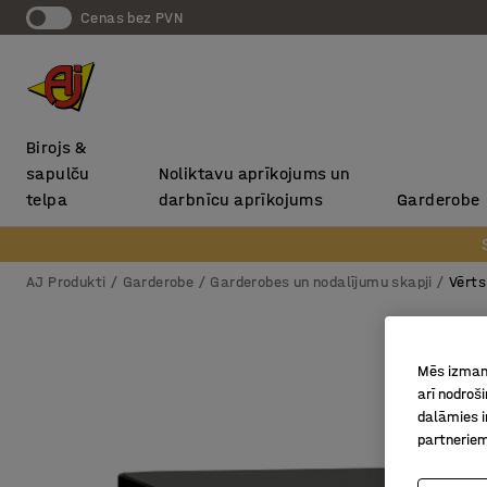
Cenas bez PVN
Birojs &
sapulču
Noliktavu aprīkojums un
telpa
darbnīcu aprīkojums
Garderobe
AJ Produkti
Garderobe
Garderobes un nodalījumu skapji
Vērts
Mēs izmant
arī nodroš
dalāmies i
partneriem