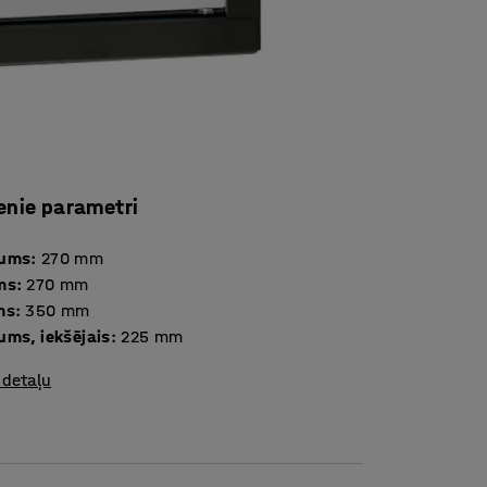
enie parametri
tums
:
270
mm
ms
:
270
mm
ms
:
350
mm
ums, iekšējais
:
225
mm
 detaļu