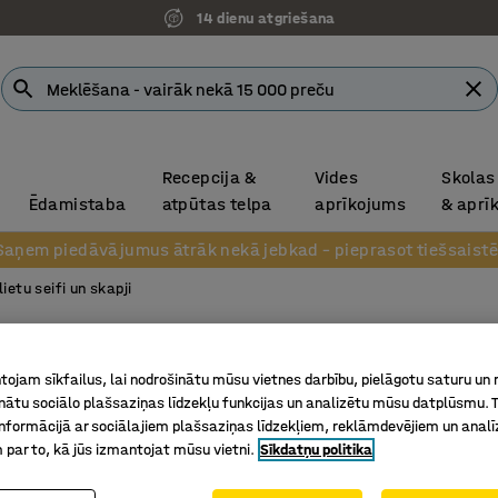
14 dienu atgriešana
Recepcija &
Vides
Skolas
Ēdamistaba
atpūtas telpa
aprīkojums
& aprī
Saņem piedāvājumus ātrāk nekā jebkad – pieprasot tiešsaistē
lietu seifi un skapji
Metāla
ojam sīkfailus, lai nodrošinātu mūsu vietnes darbību, pielāgotu saturu un
Slēdzams
inātu sociālo plašsaziņas līdzekļu funkcijas un analizētu mūsu datplūsmu. 
Art. nr.
:
10
nformācijā ar sociālajiem plašsaziņas līdzekļiem, reklāmdevējiem un analī
 par to, kā jūs izmantojat mūsu vietni.
Sīkdatņu politika
Kombinēj
Montējam