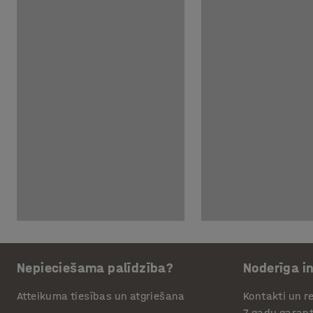
Nepieciešama palīdzība?
Noderīga i
Atteikuma tiesības un atgriešana
Kontakti un re
7 gadu garant