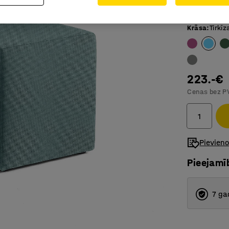
Pieejama
Krāsa
:
Tirkīz
223.-€
Cenas bez P
Pievien
Pieejamī
7 ga