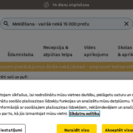
14 dienu atgriešana
Recepcija &
Vides
Skolas
Ēdamistaba
atpūtas telpa
aprīkojums
& aprī
Saņem piedāvājumus ātrāk nekā jebkad – pieprasot tiešsaistē
ēti soli un pufi
Pufs C
ojam sīkfailus, lai nodrošinātu mūsu vietnes darbību, pielāgotu saturu un
inātu sociālo plašsaziņas līdzekļu funkcijas un analizētu mūsu datplūsmu. 
500x500
nformācijā ar sociālajiem plašsaziņas līdzekļiem, reklāmdevējiem un analī
Art. nr.
:
36
 par to, kā jūs izmantojat mūsu vietni.
Sīkdatņu politika
Piemērot
 iestatījumi
Noraidīt visu
Akceptēt visus
Nodilumi