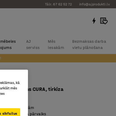
Tālr. 67 62 52 72
info@ajprodukti.lv
 mēbeles
AJ
Mēs
Bezmaksas darba
kojums
serviss
iesakām
vietu plānošana
!
ASUAL
 reklāmas, kā
Turklāt mēs
 mm, audums CURA, tirkīza
zes
5189
s dažādām vietām
 sīkfailus
zturīgs auduma pārvalks