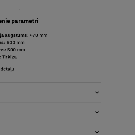
enie parametri
ļa augstums
:
470
mm
ms
:
500
mm
ms
:
500
mm
:
Tirkīza
 detaļu
s daudzām vietām, piemēram, uzgaidāmajās
ās un klasēs. Tam ir izturīgs saplākšņa rāmis
mu, padarot to īpaši piemērotu vidēm, kur