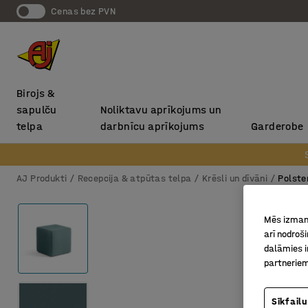
Cenas bez PVN
Birojs &
sapulču
Noliktavu aprīkojums un
telpa
darbnīcu aprīkojums
Garderobe
AJ Produkti
Recepcija & atpūtas telpa
Krēsli un dīvāni
Polster
Mēs izmant
arī nodroš
dalāmies i
partneriem
Sīkfailu