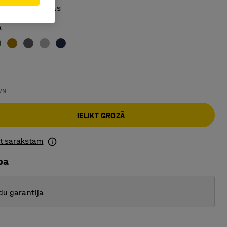
 vairākās krāsās
a
VN
IELIKT GROZĀ
ot sarakstam
ba
du garantija