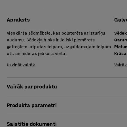
Apraksts
Galv
Vienkārša sēdmēbele, kas polsterēta ar izturīgu
Sēdek
audumu. Sēdekļa bloks ir lieliski piemērots
Garu
gaiteņiem, atpūtas telpām, uzgaidāmajām telpām
Platu
utt. un iederas jebkurā vietā.
Krāsa
Uzzināt vairāk
Vairāk
Vairāk par produktu
Šis sēdekļa bloks ar savu vienkāršo dizainu ir piemērot
Produkta parametri
telpās, birojos, atpūtas telpās, koplietošanas telpās skol
un aukstu putu polsterējums.
Sēdekļa augstums
:
470
mm
Saistītie dokumenti
Garums
:
500
mm
Sēdekļa bloks ir apvilkts ar izturīgu 100% poliestera audu