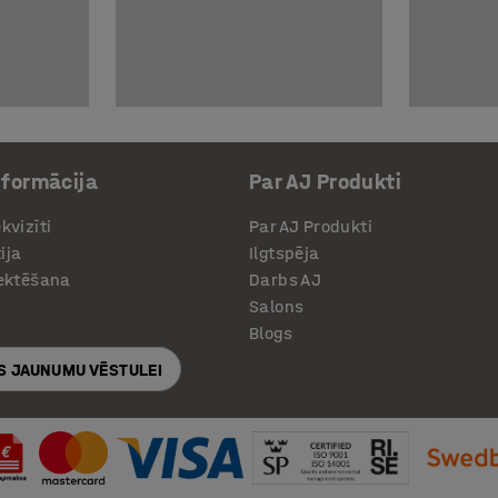
nformācija
Par AJ Produkti
kvizīti
Par AJ Produkti
ija
Ilgtspēja
jektēšana
Darbs AJ
Salons
Blogs
S JAUNUMU VĒSTULEI