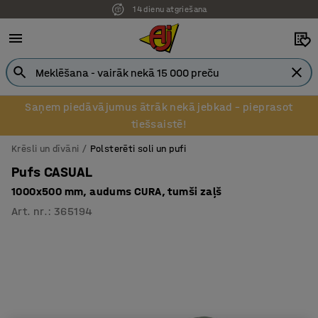
14 dienu atgriešana
Pēcapmaksa uzņēmumiem
Saņem piedāvājumus ātrāk nekā jebkad – pieprasot
tiešsaistē!
Krēsli un dīvāni
Polsterēti soli un pufi
Pufs CASUAL
1000x500 mm, audums CURA, tumši zaļš
Art. nr.
:
365194