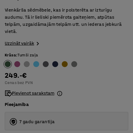
Vienkārša sēdmēbele, kas ir polsterēta ar izturīgu
audumu. Tā ir lieliski piemērota gaiteņiem, atpūtas
telpām, uzgaidāmajām telpām utt. un iederas jebkurā
vietā.
Uzzināt vairāk
Krāsa
:
Tumši zaļa
249.-€
Cenas bez PVN
Pievienot sarakstam
Pieejamība
7 gadu garantija