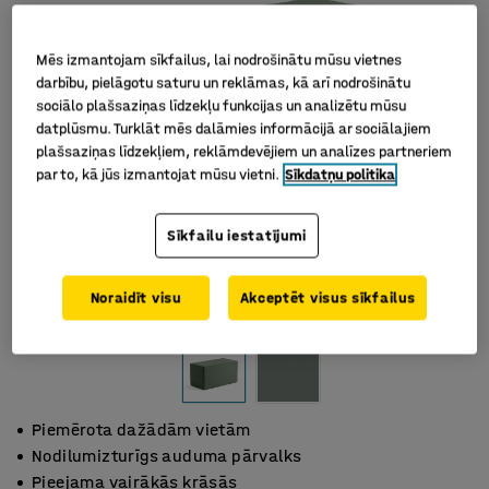
Mēs izmantojam sīkfailus, lai nodrošinātu mūsu vietnes
darbību, pielāgotu saturu un reklāmas, kā arī nodrošinātu
sociālo plašsaziņas līdzekļu funkcijas un analizētu mūsu
datplūsmu. Turklāt mēs dalāmies informācijā ar sociālajiem
plašsaziņas līdzekļiem, reklāmdevējiem un analīzes partneriem
par to, kā jūs izmantojat mūsu vietni.
Sīkdatņu politika
Sīkfailu iestatījumi
Noraidīt visu
Akceptēt visus sīkfailus
Piemērota dažādām vietām
Nodilumizturīgs auduma pārvalks
Pieejama vairākās krāsās