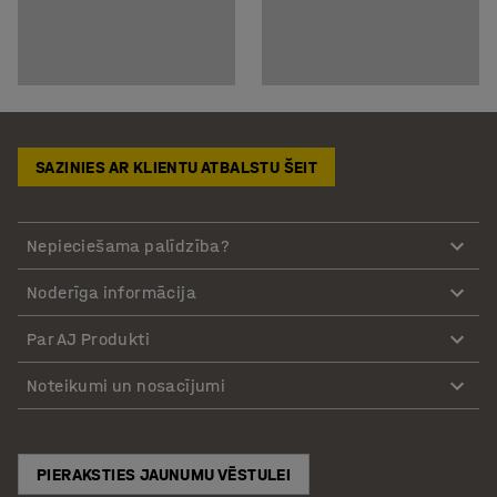
SAZINIES AR KLIENTU ATBALSTU ŠEIT
Nepieciešama palīdzība?
Noderīga informācija
Par AJ Produkti
Noteikumi un nosacījumi
PIERAKSTIES JAUNUMU VĒSTULEI