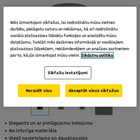
Mēs izmantojam sīkfailus, lai nodrošinātu mūsu vietnes
darbību, pielāgotu saturu un reklāmas, kā arī nodrošinātu
sociālo plašsaziņas līdzekļu funkcijas un analizētu mūsu
datplūsmu. Turklāt mēs dalāmies informācijā ar sociālajiem
plašsaziņas līdzekļiem, reklāmdevējiem un analīzes partneriem
par to, kā jūs izmantojat mūsu vietni.
Sīkdatņu politika
Sīkfailu iestatījumi
Noraidīt visu
Akceptēt visus sīkfailus
Elegants un ar pielāgojamu lietojumu
No izturīga materiāla
Viegli novietojams un daudzpusīgs