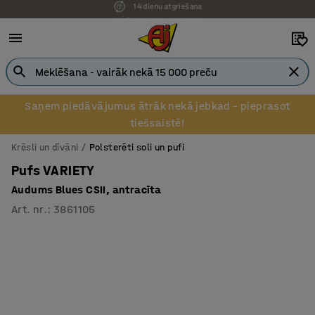
Pēcapmaksa uzņēmumiem
Saņem piedāvājumus ātrāk nekā jebkad – pieprasot
tiešsaistē!
Krēsli un dīvāni
Polsterēti soli un pufi
Pufs VARIETY
Audums Blues CSII, antracīta
Art. nr.
:
3861105