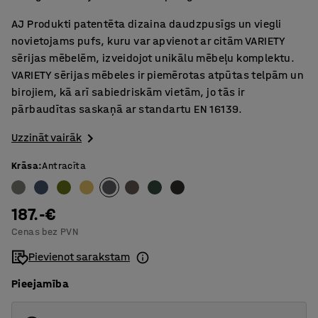
AJ Produkti patentēta dizaina daudzpusīgs un viegli
novietojams pufs, kuru var apvienot ar citām VARIETY
sērijas mēbelēm, izveidojot unikālu mēbeļu komplektu.
VARIETY sērijas mēbeles ir piemērotas atpūtas telpām un
birojiem, kā arī sabiedriskām vietām, jo tās ir
pārbaudītas saskaņā ar standartu EN 16139.
Uzzināt vairāk
Krāsa
:
Antracīta
187.-€
Cenas bez PVN
Pievienot sarakstam
Pieejamība