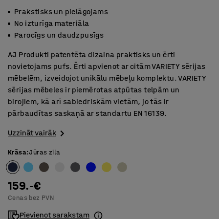
Prakstisks un pielāgojams
No izturīga materiāla
Parocīgs un daudzpusīgs
AJ Produkti patentēta dizaina praktisks un ērti
novietojams pufs. Ērti apvienot ar citām VARIETY sērijas
mēbelēm, izveidojot unikālu mēbeļu komplektu. VARIETY
sērijas mēbeles ir piemērotas atpūtas telpām un
birojiem, kā arī sabiedriskām vietām, jo tās ir
pārbaudītas saskaņā ar standartu EN 16139.
Uzzināt vairāk
Krāsa
:
Jūras zila
159.-€
Cenas bez PVN
Pievienot sarakstam