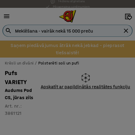
Pēcapmaksa uzņēmumiem
Saņem piedāvājumus ātrāk nekā jebkad – pieprasot
tiešsaistē!
Krēsli un dīvāni
Polsterēti soli un pufi
Pufs
VARIETY
Apskatīt ar papildinātās realitātes funkciju
Audums Pod
CS, jūras zils
Art. nr.
:
3861121