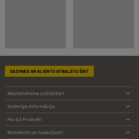
SAZINIES AR KLIENTU ATBALSTU ŠEIT
Nepieciešama palīdzība?
Noderīga informācija
Par AJ Produkti
Noteikumi un nosacījumi