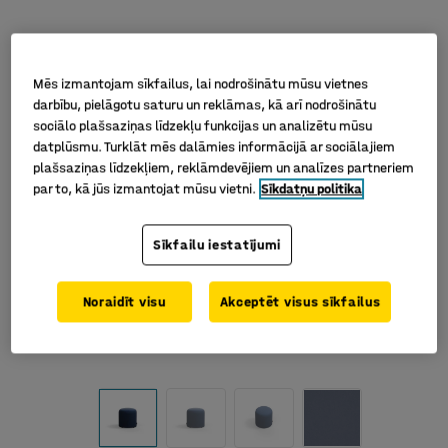
Mēs izmantojam sīkfailus, lai nodrošinātu mūsu vietnes
darbību, pielāgotu saturu un reklāmas, kā arī nodrošinātu
sociālo plašsaziņas līdzekļu funkcijas un analizētu mūsu
datplūsmu. Turklāt mēs dalāmies informācijā ar sociālajiem
plašsaziņas līdzekļiem, reklāmdevējiem un analīzes partneriem
par to, kā jūs izmantojat mūsu vietni.
Sīkdatņu politika
Sīkfailu iestatījumi
Noraidīt visu
Akceptēt visus sīkfailus