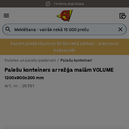
14 dienu atgriešana
Saņem piedāvājumus ātrāk nekā jebkad – pieprasot
tiešsaistē!
Paletes un palešu piederumi
Palešu konteineri
Palešu konteiners ar režģa malām VOLUME
1200x800x200 mm
Art. nr.
:
26361