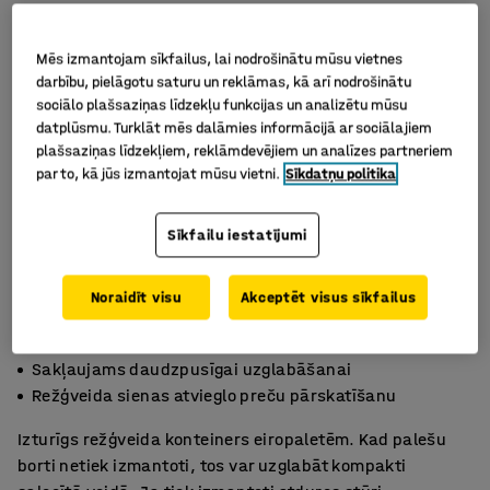
Mēs izmantojam sīkfailus, lai nodrošinātu mūsu vietnes
darbību, pielāgotu saturu un reklāmas, kā arī nodrošinātu
sociālo plašsaziņas līdzekļu funkcijas un analizētu mūsu
datplūsmu. Turklāt mēs dalāmies informācijā ar sociālajiem
plašsaziņas līdzekļiem, reklāmdevējiem un analīzes partneriem
par to, kā jūs izmantojat mūsu vietni.
Sīkdatņu politika
Sīkfailu iestatījumi
Noraidīt visu
Akceptēt visus sīkfailus
Vienkārša montāža uz EUR paletes
Sakļaujams daudzpusīgai uzglabāšanai
Režģveida sienas atvieglo preču pārskatīšanu
Izturīgs režģveida konteiners eiropaletēm. Kad palešu
borti netiek izmantoti, tos var uzglabāt kompakti