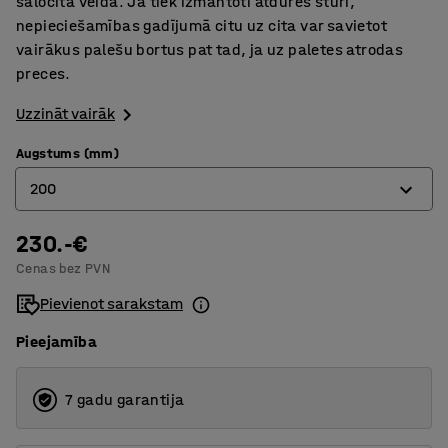
salocītā veidā. Ja tiek izmantoti atdures stūri,
nepieciešamības gadījumā citu uz cita var savietot
vairākus palešu bortus pat tad, ja uz paletes atrodas
preces.
Uzzināt vairāk
Augstums (mm)
200
230.-€
200
Cenas bez PVN
400
Pievienot sarakstam
660
Pieejamība
800
1000
7 gadu garantija