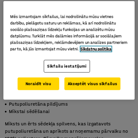
Mēs izmantojam sīkfailus, lai nodrošinātu mūsu vietnes
darbību, pielāgotu saturu un reklāmas, kā arī nodrošinātu
sociālo plašsaziņas līdzekļu funkcijas un analizētu mūsu
datplūsmu. Turklāt mēs dalāmies informācijā ar sociālajiem
plašsaziņas līdzekļiem, reklāmdevējiem un analīzes partneriem
par to, kā jūs izmantojat mūsu vietni.
Sīkdatņu politika
Sīkfailu iestatījumi
Noraidīt visu
Akceptēt visus sīkfailus
Noņemams, mazgājams pārvalks
Putupoliuretāna pildījums
Mīkstai sēdēšanai
Mīksts un ērts sēdekļa spilvens, kas izgatavots
putupoliuretāna un aprīkots ar noņemamu pārvalku no