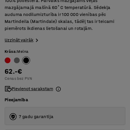
100% poliestera. Pārvalks mazgājams veļas
mazgājamajā mašīnā 60˚C temperatūrā. Sēdekļa
auduma nodilumizturība ir 100 000 vienības pēc
Martindeila (Martindale) skalas, tādēļ tas ir teicami
piemērots ikdienas lietošanai un rotaļām.
Uzzināt vairāk
Krāsa
:
Melna
62.-€
Cenas bez PVN
Pievienot sarakstam
Pieejamība
7 gadu garantija