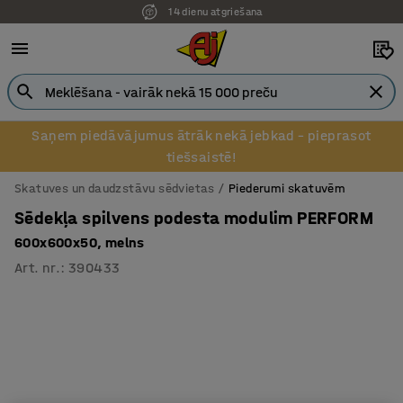
14 dienu atgriešana
Saņem piedāvājumus ātrāk nekā jebkad – pieprasot
tiešsaistē!
Skatuves un daudzstāvu sēdvietas
Piederumi skatuvēm
Sēdekļa spilvens podesta modulim PERFORM
600x600x50, melns
Art. nr.
:
390433