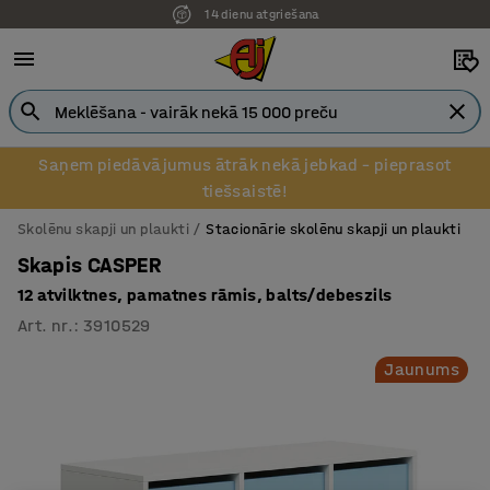
14 dienu atgriešana
Saņem piedāvājumus ātrāk nekā jebkad – pieprasot
tiešsaistē!
Skolēnu skapji un plaukti
Stacionārie skolēnu skapji un plaukti
Skapis CASPER
12 atvilktnes, pamatnes rāmis, balts/debeszils
Art. nr.
:
3910529
Jaunums