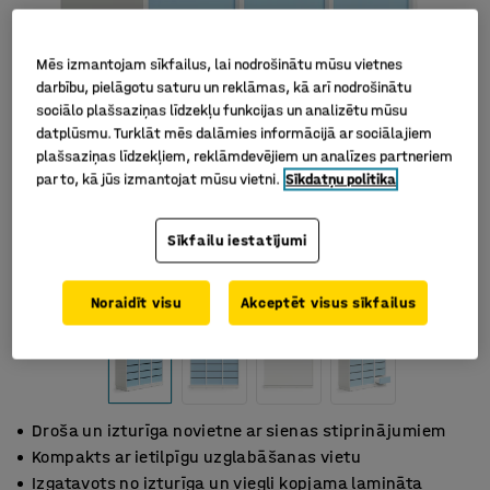
Mēs izmantojam sīkfailus, lai nodrošinātu mūsu vietnes
darbību, pielāgotu saturu un reklāmas, kā arī nodrošinātu
sociālo plašsaziņas līdzekļu funkcijas un analizētu mūsu
datplūsmu. Turklāt mēs dalāmies informācijā ar sociālajiem
plašsaziņas līdzekļiem, reklāmdevējiem un analīzes partneriem
par to, kā jūs izmantojat mūsu vietni.
Sīkdatņu politika
Sīkfailu iestatījumi
Noraidīt visu
Akceptēt visus sīkfailus
Droša un izturīga novietne ar sienas stiprinājumiem
Kompakts ar ietilpīgu uzglabāšanas vietu
Izgatavots no izturīga un viegli kopjama lamināta