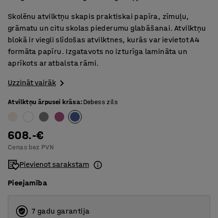
Skolēnu atvilktņu skapis praktiskai papīra, zīmuļu,
grāmatu un citu skolas piederumu glabāšanai. Atvilktņu
blokā ir viegli slīdošas atvilktnes, kurās var ievietot A4
formāta papīru. Izgatavots no izturīga lamināta un
aprīkots ar atbalsta rāmi.
Uzzināt vairāk
Atvilktņu ārpusei krāsa
:
Debess zils
608.-€
Cenas bez PVN
Pievienot sarakstam
Pieejamība
7 gadu garantija