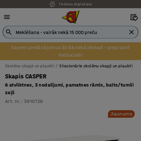
14 dienu atgriešana
Pēcapmaksa uzņēmumiem
Saņem piedāvājumus ātrāk nekā jebkad – pieprasot
tiešsaistē!
Skolēnu skapji un plaukti
Stacionārie skolēnu skapji un plaukti
Skapis CASPER
6 atvilktnes, 3 nodalījumi, pamatnes rāmis, balts/tumši
zaļš
Art. nr.
:
3910728
Jaunums