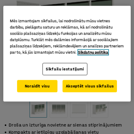
Mēs izmantojam sīkfailus, lai nodrošinātu mūsu vietnes
darbību, pielāgotu saturu un reklāmas, kā arī nodrošinātu
sociālo plašsaziņas līdzekļu funkcijas un analizētu mūsu
datplūsmu. Turklāt mēs dalāmies informācijā ar sociālajiem
plašsaziņas līdzekļiem, reklāmdevējiem un analīzes partneriem
par to, kā jūs izmantojat mūsu vietni.
Sīkdatņu politika
Sīkfailu iestatījumi
Noraidīt visu
Akceptēt visus sīkfailus
Droša un izturīga novietne ar sienas stiprinājumiem
Kompakts ar ietilpīgu uzglabāšanas vietu