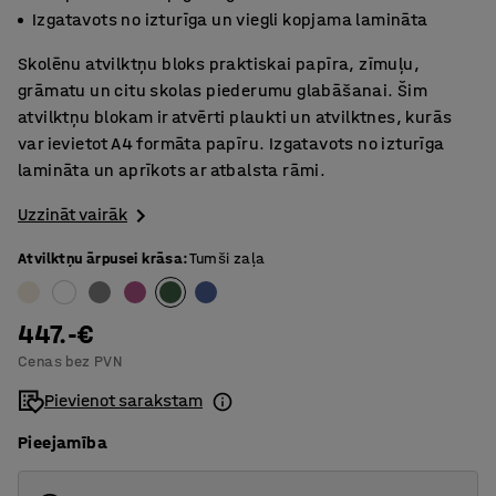
Izgatavots no izturīga un viegli kopjama lamināta
Skolēnu atvilktņu bloks praktiskai papīra, zīmuļu,
grāmatu un citu skolas piederumu glabāšanai. Šim
atvilktņu blokam ir atvērti plaukti un atvilktnes, kurās
var ievietot A4 formāta papīru. Izgatavots no izturīga
lamināta un aprīkots ar atbalsta rāmi.
Uzzināt vairāk
Atvilktņu ārpusei krāsa
:
Tumši zaļa
447.-€
Cenas bez PVN
Pievienot sarakstam
Pieejamība