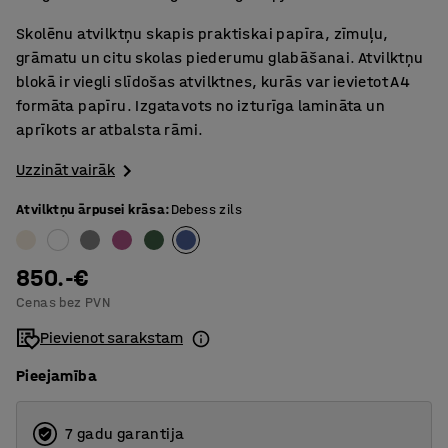
Skolēnu atvilktņu skapis praktiskai papīra, zīmuļu,
grāmatu un citu skolas piederumu glabāšanai. Atvilktņu
blokā ir viegli slīdošas atvilktnes, kurās var ievietot A4
formāta papīru. Izgatavots no izturīga lamināta un
aprīkots ar atbalsta rāmi.
Uzzināt vairāk
Atvilktņu ārpusei krāsa
:
Debess zils
850.-€
Cenas bez PVN
Pievienot sarakstam
Pieejamība
7 gadu garantija