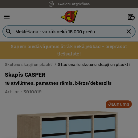
14 dienu atgriešana
Pēcapmaksa uzņēmumiem
Saņem piedāvājumus ātrāk nekā jebkad – pieprasot
tiešsaistē!
Skolēnu skapji un plaukti
Stacionārie skolēnu skapji un plaukti
Skapis CASPER
18 atvilktnes, pamatnes rāmis, bērzs/debeszils
Art. nr.
:
3910819
Jaunums