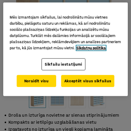
Mēs izmantojam sīkfailus, lai nodrošinātu mūsu vietnes
darbību, pielāgotu saturu un reklāmas, kā arī nodrošinātu
sociālo plašsaziņas līdzekļu funkcijas un analizētu mūsu
datplūsmu. Turklāt mēs dalāmies informācijā ar sociālajiem
plašsaziņas līdzekļiem, reklāmdevējiem un analīzes partneriem
par to, kā jūs izmantojat mūsu vietni.
Sīkdatņu politika
Sīkfailu iestatījumi
Noraidīt visu
Akceptēt visus sīkfailus
Droša un izturīga novietne ar sienas stiprinājumiem
Kompakts ar ietilpīgu uzglabāšanas vietu
Izgatavots no izturīga un viegli kopjama lamināta