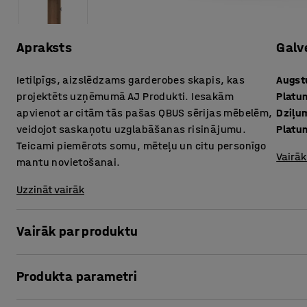
Apraksts
Galv
Ietilpīgs, aizslēdzams garderobes skapis, kas
Augs
projektēts uzņēmumā AJ Produkti. Iesakām
Platu
apvienot ar citām tās pašas QBUS sērijas mēbelēm,
Dziļu
veidojot saskaņotu uzglabāšanas risinājumu.
Platum
Teicami piemērots somu, mēteļu un citu personīgo
Vairāk
mantu novietošanai.
Uzzināt vairāk
Vairāk par produktu
Izmantojot šo pielāgojamo QBUS uzglabāšanas sēriju, iespē
Produkta parametri
Šis ietilpīgais garderobes skapis ir teicami piemērots pe
telpās, piemēram, vestibilos vai recepcijas zonās. Skapis 