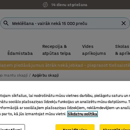
14 dienu atgriešana
Recepcija &
Vides
Skolas
Ēdamistaba
atpūtas telpa
aprīkojums
& aprī
Saņem piedāvājumus ātrāk nekā jebkad – pieprasot tiešsaistē
go mantu skapji
Apģērbu skapji
Garder
ojam sīkfailus, lai nodrošinātu mūsu vietnes darbību, pielāgotu saturu un
Slēdzams
inātu sociālo plašsaziņas līdzekļu funkcijas un analizētu mūsu datplūsmu. 
nformācijā ar sociālajiem plašsaziņas līdzekļiem, reklāmdevējiem un analī
2025x40
 par to, kā jūs izmantojat mūsu vietni.
Sīkdatņu politika
Art. nr.
:
17
Lieliski 