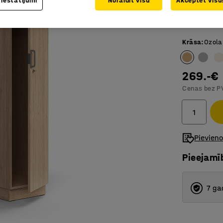
 iestatījumi
Noraidīt visu
Akceptēt visus
Aizslēdz
No QBUS s
Krāsa
:
Ozola
269.-€
Cenas bez P
Pievien
Pieejamī
7 ga