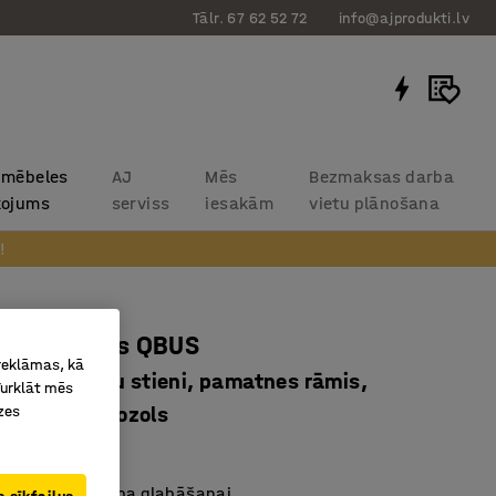
Tālr. 67 62 52 72
info@ajprodukti.lv
 mēbeles
AJ
Mēs
Bezmaksas darba
kojums
serviss
iesakām
vietu plānošana
!
obes skapis QBUS
 reklāmas, kā
, ar apģērbu stieni, pamatnes rāmis,
Turklāt mēs
zes
0x570 mm, ozols
1426
piemērots apģērba glabāšanai