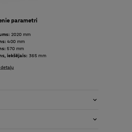
enie parametri
tums
:
2020
mm
ms
:
400
mm
ms
:
570
mm
s, iekšējais
:
365
mm
 detaļu
jams ērti izveidot sakārtotu darba vidi!
rsonīgo mantu uzglabāšanai publiskajās
ir piemērots arī izmantošanai birojos.