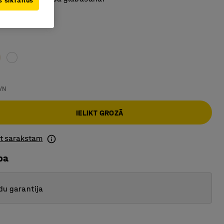
 sīkfailus
ams drošībai
ērijas
VN
IELIKT GROZĀ
ot sarakstam
ba
du garantija