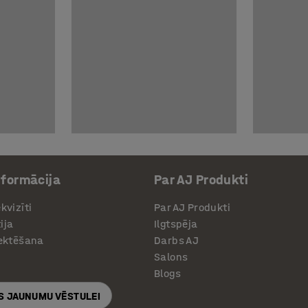
nformācija
Par AJ Produkti
kvizīti
Par AJ Produkti
ija
Ilgtspēja
jektēšana
Darbs AJ
Salons
Blogs
S JAUNUMU VĒSTULEI