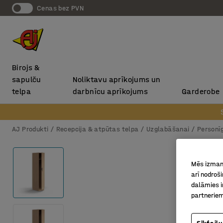
Cenas bez PVN
Birojs &
sapulču
Noliktavu aprīkojums un
telpa
darbnīcu aprīkojums
Garderobe
AJ Produkti
Recepcija & atpūtas telpa
Uzglabāšanai
Personī
Mēs izmant
arī nodroš
dalāmies i
partneriem