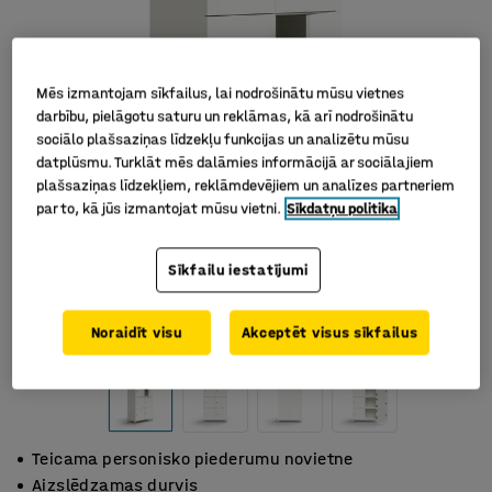
Mēs izmantojam sīkfailus, lai nodrošinātu mūsu vietnes
darbību, pielāgotu saturu un reklāmas, kā arī nodrošinātu
sociālo plašsaziņas līdzekļu funkcijas un analizētu mūsu
datplūsmu. Turklāt mēs dalāmies informācijā ar sociālajiem
plašsaziņas līdzekļiem, reklāmdevējiem un analīzes partneriem
par to, kā jūs izmantojat mūsu vietni.
Sīkdatņu politika
Sīkfailu iestatījumi
Noraidīt visu
Akceptēt visus sīkfailus
Teicama personisko piederumu novietne
Aizslēdzamas durvis