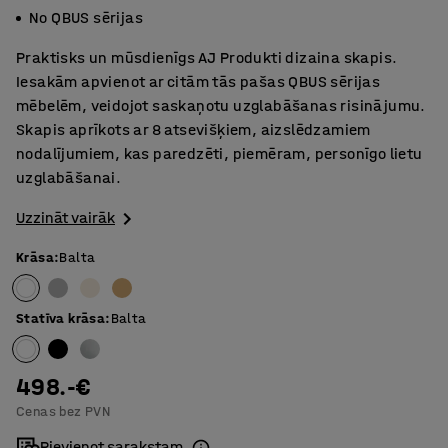
No QBUS sērijas
Praktisks un mūsdienīgs AJ Produkti dizaina skapis.
Iesakām apvienot ar citām tās pašas QBUS sērijas
mēbelēm, veidojot saskaņotu uzglabāšanas risinājumu.
Skapis aprīkots ar 8 atsevišķiem, aizslēdzamiem
nodalījumiem, kas paredzēti, piemēram, personīgo lietu
uzglabāšanai.
Uzzināt vairāk
Krāsa
:
Balta
Statīva krāsa
:
Balta
498.-€
Cenas bez PVN
Pievienot sarakstam