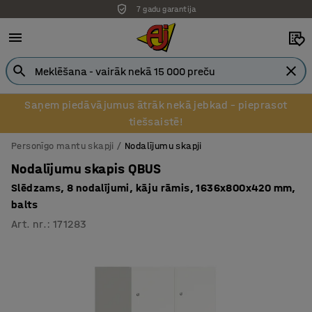
7 gadu garantija
Saņem piedāvājumus ātrāk nekā jebkad – pieprasot
tiešsaistē!
Personīgo mantu skapji
Nodalījumu skapji
Nodalījumu skapis QBUS
Slēdzams, 8 nodalījumi, kāju rāmis, 1636x800x420 mm,
balts
Art. nr.
:
171283