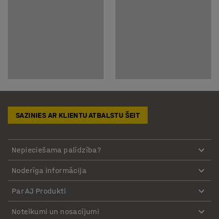
SAZINIES AR KLIENTU ATBALSTU ŠEIT
Nepieciešama palīdzība?
Noderīga informācija
Par AJ Produkti
Noteikumi un nosacījumi