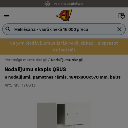
14 dienu atgriešana
Pēcapmaksa uzņēmumiem
Saņem piedāvājumus ātrāk nekā jebkad – pieprasot
tiešsaistē!
Personīgo mantu skapji
Nodalījumu skapji
Nodalījumu skapis QBUS
6 nodalījumi, pamatnes rāmis, 1641x800x570 mm, balts
Art. nr.
:
170313