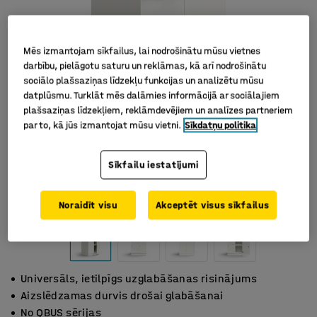
Mēs izmantojam sīkfailus, lai nodrošinātu mūsu vietnes
darbību, pielāgotu saturu un reklāmas, kā arī nodrošinātu
sociālo plašsaziņas līdzekļu funkcijas un analizētu mūsu
datplūsmu. Turklāt mēs dalāmies informācijā ar sociālajiem
plašsaziņas līdzekļiem, reklāmdevējiem un analīzes partneriem
par to, kā jūs izmantojat mūsu vietni.
Sīkdatņu politika
Sīkfailu iestatījumi
Noraidīt visu
Akceptēt visus sīkfailus
Universāls, ietilpīgs uzglabāšanas risinājums
Aizslēdzamas durvis drošai glabāšanai
No QBUS sērijas