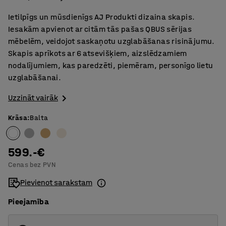
Ietilpīgs un mūsdienīgs AJ Produkti dizaina skapis.
Iesakām apvienot ar citām tās pašas QBUS sērijas
mēbelēm, veidojot saskaņotu uzglabāšanas risinājumu.
Skapis aprīkots ar 6 atsevišķiem, aizslēdzamiem
nodalījumiem, kas paredzēti, piemēram, personīgo lietu
uzglabāšanai.
Uzzināt vairāk
Krāsa
:
Balta
599.-€
Cenas bez PVN
Pievienot sarakstam
Pieejamība