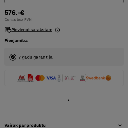
576.-€
3
Cenas bez PVN
4
Pievienot sarakstam
Pieejamība
7 gadu garantija
Vairāk par produktu