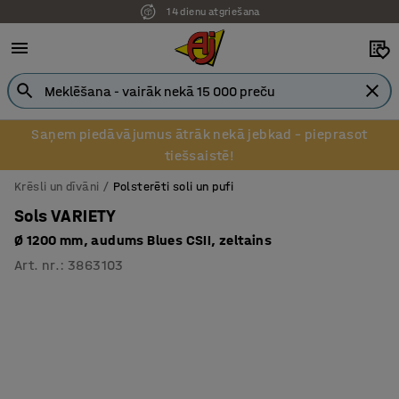
Pēcapmaksa uzņēmumiem
Saņem piedāvājumus ātrāk nekā jebkad – pieprasot
tiešsaistē!
Krēsli un dīvāni
Polsterēti soli un pufi
Sols VARIETY
Ø 1200 mm, audums Blues CSII, zeltains
Art. nr.
:
3863103