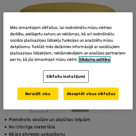
Mēs izmantojam sīkfailus, lai nodrošinātu mūsu vietnes
darbību, pielāgotu saturu un reklāmas, kā arī nodrošinātu
sociālo plašsaziņas līdzekļu funkcijas un analizētu mūsu
datplūsmu. Turklāt mēs dalāmies informācijā ar sociālajiem
plašsaziņas līdzekļiem, reklāmdevējiem un analīzes partneriem
par to, kā jūs izmantojat mūsu vietni.
Sīkdatņu politika
Sīkfailu iestatījumi
Noraidīt visu
Akceptēt visus sīkfailus
Piemērots skolām un atpūtas telpām
No izturīga materiāla
Kājas atvieglo uzkopšanu