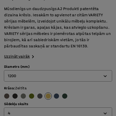
Mūsdienīgs un daudzpusīgs AJ Produkti patentēta
dizaina krēsls. Iesakām to apvienot ar citām VARIETY
sērijas mēbelēm, izveidojot unikālu mēbeļu komplektu.
Krēslam ir garas, apaļas kājas, kas atvieglo uzkopšanu.
VARIETY sērijas mēbeles ir piemērotas atpūtas telpām un
birojiem, kā arī sabiedriskām vietām, jo tās ir
pārbaudītas saskaņā ar standartu EN 16139.
Uzzināt vairāk
Diametrs (mm)
1200
Krāsa
:
Zeltīta
900
1200
Sēdekļu skaits
4