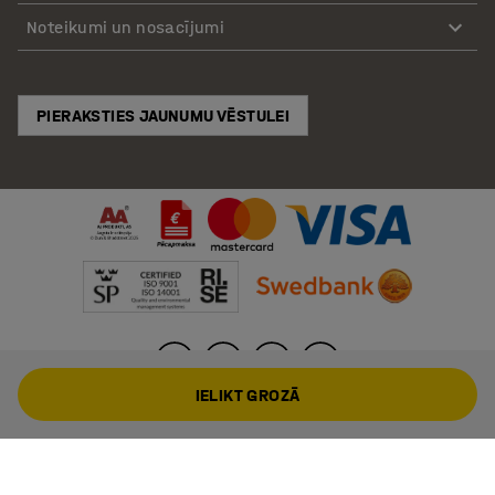
Noteikumi un nosacījumi
PIERAKSTIES JAUNUMU VĒSTULEI
IELIKT GROZĀ