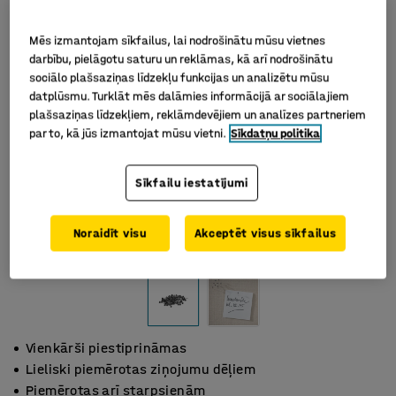
Mēs izmantojam sīkfailus, lai nodrošinātu mūsu vietnes
darbību, pielāgotu saturu un reklāmas, kā arī nodrošinātu
sociālo plašsaziņas līdzekļu funkcijas un analizētu mūsu
datplūsmu. Turklāt mēs dalāmies informācijā ar sociālajiem
plašsaziņas līdzekļiem, reklāmdevējiem un analīzes partneriem
par to, kā jūs izmantojat mūsu vietni.
Sīkdatņu politika
Sīkfailu iestatījumi
Noraidīt visu
Akceptēt visus sīkfailus
Vienkārši piestiprināmas
Lieliski piemērotas ziņojumu dēļiem
Piemērotas arī starpsienām