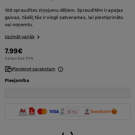
100 spraudītes ziņojumu dēļiem. Spraudītēm ir apaļas
galvas, tādēļ tās ir viegli satveramas, lai piestiprinātu
vai noņemtu.
Uzzināt vairāk
7.99€
Cenas bez PVN
Pievienot sarakstam
Pieejamība