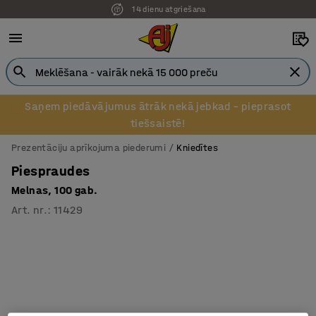
14 dienu atgriešana
Saņem piedāvājumus ātrāk nekā jebkad – pieprasot
tiešsaistē!
Prezentāciju aprīkojuma piederumi
Kniedītes
Piespraudes
Melnas, 100 gab.
Art. nr.
:
11429