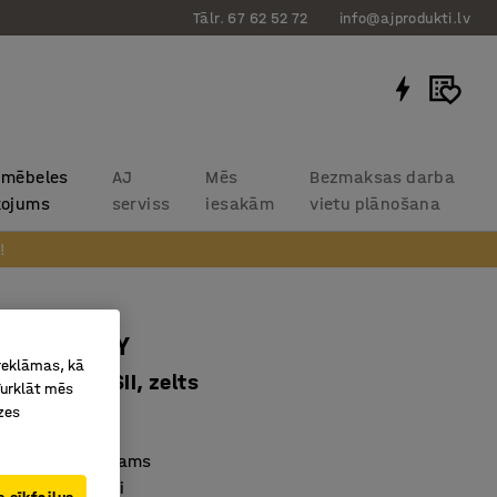
Tālr. 67 62 52 72
info@ajprodukti.lv
 mēbeles
AJ
Mēs
Bezmaksas darba
kojums
serviss
iesakām
vietu plānošana
!
ols VARIETY
 reklāmas, kā
ms Blues CSII, zelts
Turklāt mēs
zes
63203
āms un pielāgojams
turīgi materiāli