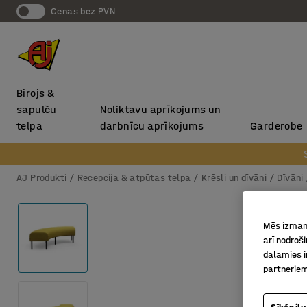
Cenas bez PVN
Birojs &
sapulču
Noliktavu aprīkojums un
telpa
darbnīcu aprīkojums
Garderobe
AJ Produkti
Recepcija & atpūtas telpa
Krēsli un dīvāni
Dīvāni
Mēs izmant
arī nodroš
dalāmies i
partneriem