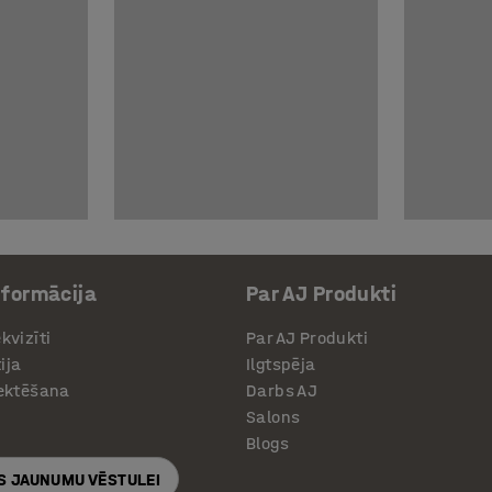
nformācija
Par AJ Produkti
kvizīti
Par AJ Produkti
ija
Ilgtspēja
jektēšana
Darbs AJ
Salons
Blogs
S JAUNUMU VĒSTULEI