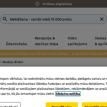
14 dienu atgriešana
Recepcija &
Vides
Skolas
Ēdamistaba
atpūtas telpa
aprīkojums
& aprī
Saņem piedāvājumus ātrāk nekā jebkad – pieprasot tiešsaistē
Moduļu dīvāni
Stūra s
ojam sīkfailus, lai nodrošinātu mūsu vietnes darbību, pielāgotu saturu un
90°, audu
inātu sociālo plašsaziņas līdzekļu funkcijas un analizētu mūsu datplūsmu. 
nformācijā ar sociālajiem plašsaziņas līdzekļiem, reklāmdevējiem un analī
Art. nr.
:
38
 par to, kā jūs izmantojat mūsu vietni.
Sīkdatņu politika
Papildin
Nodilumiz