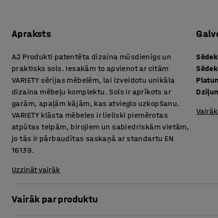
Apraksts
Galv
AJ Produkti patentēta dizaina mūsdienīgs un
Sēdek
praktisks sols. Iesakām to apvienot ar citām
Sēdek
VARIETY sērijas mēbelēm, lai izveidotu unikāla
Platu
dizaina mēbeļu komplektu. Sols ir aprīkots ar
Dziļu
garām, apaļām kājām, kas atvieglo uzkopšanu.
Vairāk
VARIETY klāsta mēbeles ir lieliski piemērotas
atpūtas telpām, birojiem un sabiedriskām vietām,
jo tās ir pārbaudītas saskaņā ar standartu EN
16139.
Uzzināt vairāk
Vairāk par produktu