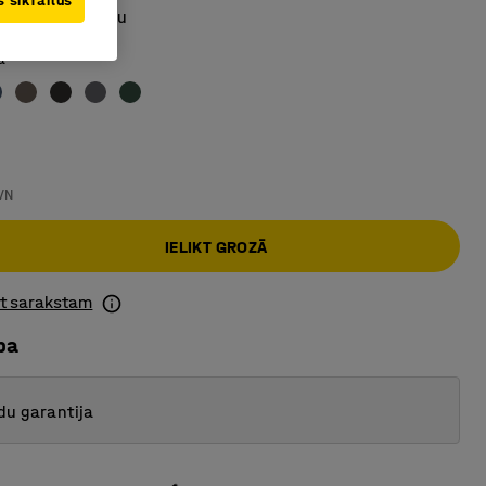
 sīkfailus
vieglo uzkopšanu
a
VN
IELIKT GROZĀ
ot sarakstam
ba
du garantija