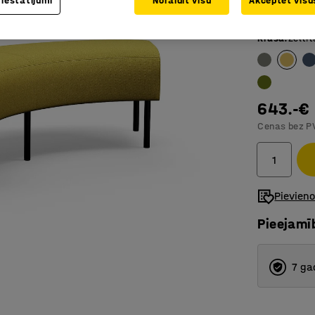
 iestatījumi
Noraidīt visu
Akceptēt visus
Kājas at
Krāsa
:
Zeltīt
643.-€
Cenas bez P
Pievien
Pieejamī
7 ga