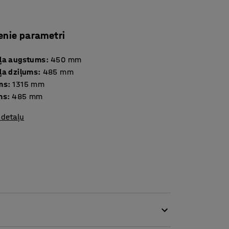
enie parametri
ļa augstums
:
450
mm
ļa dziļums
:
485
mm
ms
:
1315
mm
ms
:
485
mm
 detaļu