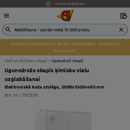
14 dienu atgriešana
Pēcapmaksa uzņēmumiem
Saņem piedāvājumus ātrāk nekā jebkad – pieprasot
tiešsaistē!
Seifi un drošības skapji
Ugunsdroši skapji
Ugunsdrošs skapis ķīmisku vielu
uzglabāšanai
Elektroniskā koda atslēga, 2095x1000x450 mm
Art. nr.
:
755236