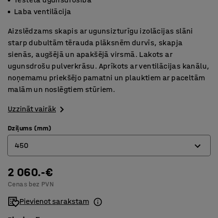
Laba ventilācija
Aizslēdzams skapis ar ugunsizturīgu izolācijas slāni
starp dubultām tērauda plāksnēm durvīs, skapja
sienās, augšējā un apakšējā virsmā. Lakots ar
ugunsdrošu pulverkrāsu. Aprīkots ar ventilācijas kanālu,
noņemamu priekšējo pamatni un plauktiem ar paceltām
malām un noslēgtiem stūriem.
Uzzināt vairāk
Dziļums (mm)
450
2 060.-€
450
Cenas bez PVN
600
Pievienot sarakstam