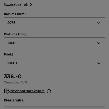
Uzzināt vairāk
Garums (mm)
2073
Platums (mm)
815
1066
1235
1525
Priekš
760
1600 L
1700
840
2073
865
336.-€
1100 L
Cenas bez PVN
1066
150 L
Pievienot sarakstam
1215
1600 L
Pieejamība
1316
2000 L