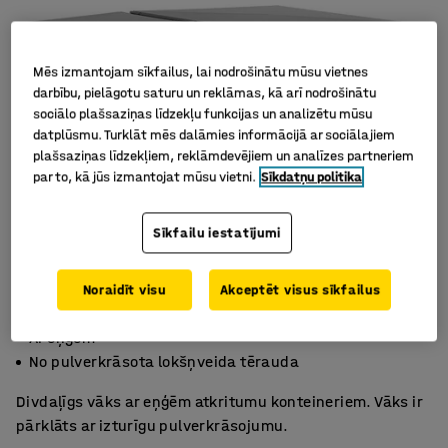
Mēs izmantojam sīkfailus, lai nodrošinātu mūsu vietnes
darbību, pielāgotu saturu un reklāmas, kā arī nodrošinātu
sociālo plašsaziņas līdzekļu funkcijas un analizētu mūsu
datplūsmu. Turklāt mēs dalāmies informācijā ar sociālajiem
plašsaziņas līdzekļiem, reklāmdevējiem un analīzes partneriem
par to, kā jūs izmantojat mūsu vietni.
Sīkdatņu politika
Sīkfailu iestatījumi
Noraidīt visu
Akceptēt visus sīkfailus
Aizsargā saturu
Ar eņģēm
No pulverkrāsota lokšņveida tērauda
Divdaļīgs vāks ar eņģēm atkritumu konteineriem. Vāks ir
pārklāts ar izturīgu pulverkrāsojumu.