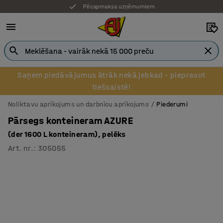
Pēcapmaksa uzņēmumiem
Saņem piedāvājumus ātrāk nekā jebkad – pieprasot
tiešsaistē!
Noliktavu aprīkojums un darbnīcu aprīkojums
Piederumi
Pārsegs konteineram AZURE
(der 1600 L konteineram), pelēks
Art. nr.
:
305055