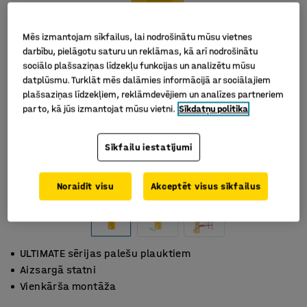
Mēs izmantojam sīkfailus, lai nodrošinātu mūsu vietnes
darbību, pielāgotu saturu un reklāmas, kā arī nodrošinātu
sociālo plašsaziņas līdzekļu funkcijas un analizētu mūsu
datplūsmu. Turklāt mēs dalāmies informācijā ar sociālajiem
plašsaziņas līdzekļiem, reklāmdevējiem un analīzes partneriem
par to, kā jūs izmantojat mūsu vietni.
Sīkdatņu politika
Sīkfailu iestatījumi
Noraidīt visu
Akceptēt visus sīkfailus
ULTIMATE sērijas palešu plauktiem
Aizsargā statni
Vienkārša montāža