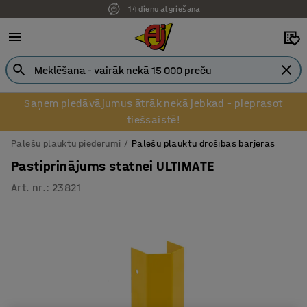
14 dienu atgriešana
Saņem piedāvājumus ātrāk nekā jebkad – pieprasot
tiešsaistē!
Palešu plauktu piederumi
Palešu plauktu drošības barjeras
Pastiprinājums statnei ULTIMATE
Art. nr.
:
23821