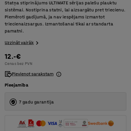
Statņa stiprinājums ULTIMATE sērijas palešu plauktu
sistēmai. Nostiprina statni, lai aizsargātu pret triecienu.
Piemēroti gadījumā, ja nav iespējams izmantot
triecienaizsargus. Izmantošanai tikai ar standarta
pamatni.
Uzzināt vairāk
12.-€
Cenas bez PVN
Pievienot sarakstam
Pieejamība
7 gadu garantija