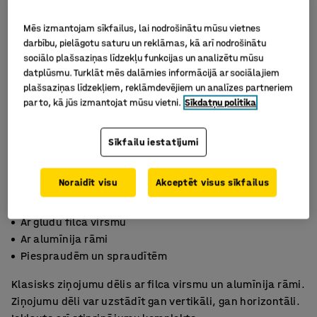
Mēs izmantojam sīkfailus, lai nodrošinātu mūsu vietnes
darbību, pielāgotu saturu un reklāmas, kā arī nodrošinātu
sociālo plašsaziņas līdzekļu funkcijas un analizētu mūsu
datplūsmu. Turklāt mēs dalāmies informācijā ar sociālajiem
plašsaziņas līdzekļiem, reklāmdevējiem un analīzes partneriem
par to, kā jūs izmantojat mūsu vietni.
Sīkdatņu politika
Sīkfailu iestatījumi
Noraidīt visu
Akceptēt visus sīkfailus
Ar gludu filca virsmu
Ar alumīnija rāmi
Piespraudēm un spraudītēm
Klasisks ziņojumu dēlis ar filca virsmu un alumīnija rāmi.
Ziņojumu dēli var uzstādīt gan vertikāli, gan horizontāli.