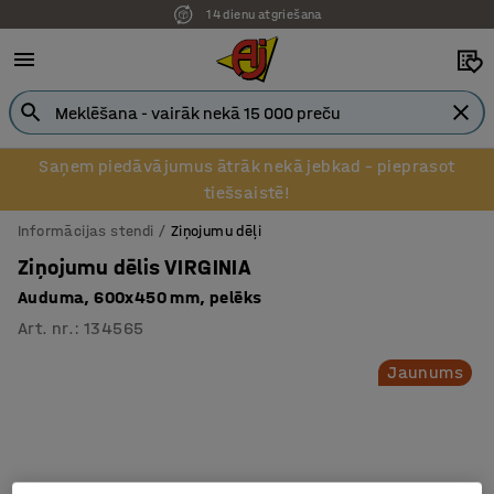
14 dienu atgriešana
Saņem piedāvājumus ātrāk nekā jebkad – pieprasot
tiešsaistē!
Informācijas stendi
Ziņojumu dēļi
Ziņojumu dēlis VIRGINIA
Auduma, 600x450 mm, pelēks
Art. nr.
:
134565
Jaunums