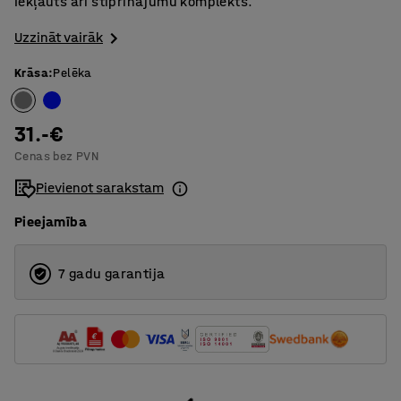
Iekļauts arī stiprinājumu komplekts.
Uzzināt vairāk
Krāsa
:
Pelēka
31.-€
Cenas bez PVN
Pievienot sarakstam
Pieejamība
7 gadu garantija