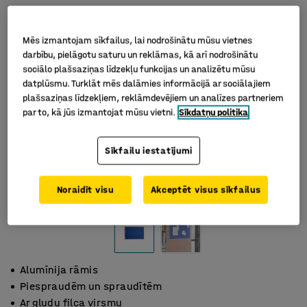
Mēs izmantojam sīkfailus, lai nodrošinātu mūsu vietnes
darbību, pielāgotu saturu un reklāmas, kā arī nodrošinātu
sociālo plašsaziņas līdzekļu funkcijas un analizētu mūsu
datplūsmu. Turklāt mēs dalāmies informācijā ar sociālajiem
plašsaziņas līdzekļiem, reklāmdevējiem un analīzes partneriem
par to, kā jūs izmantojat mūsu vietni.
Sīkdatņu politika
Sīkfailu iestatījumi
Noraidīt visu
Akceptēt visus sīkfailus
Alumīnija rāmis
Piespraudēm un spraudītēm
Ar gludu filca virsmu