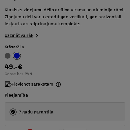
Klasisks ziņojumu dēlis ar filca virsmu un alumīnija rāmi.
Ziņojumu dēli var uzstādīt gan vertikāli, gan horizontāli.
Iekļauts arī stiprinājumu komplekts.
Uzzināt vairāk
Krāsa
:
Zila
49.-€
Cenas bez PVN
Pievienot sarakstam
Pieejamība
7 gadu garantija