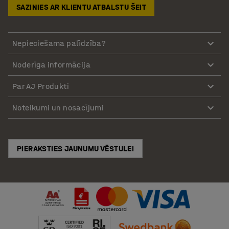
SAZINIES AR KLIENTU ATBALSTU ŠEIT
Nepieciešama palīdzība?
Noderīga informācija
Par AJ Produkti
Noteikumi un nosacījumi
PIERAKSTIES JAUNUMU VĒSTULEI