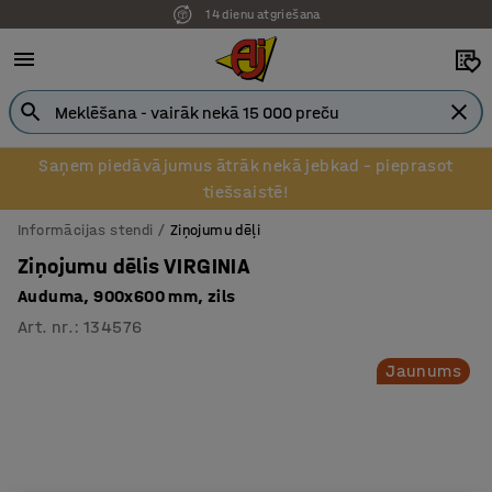
14 dienu atgriešana
Saņem piedāvājumus ātrāk nekā jebkad – pieprasot
tiešsaistē!
Informācijas stendi
Ziņojumu dēļi
Ziņojumu dēlis VIRGINIA
Auduma, 900x600 mm, zils
Art. nr.
:
134576
Jaunums