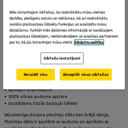
Mēs izmantojam sīkfailus, lai nodrošinātu mūsu vietnes
darbību, pielāgotu saturu un reklāmas, kā arī nodrošinātu
sociālo plašsaziņas līdzekļu funkcijas un analizētu mūsu
datplūsmu. Turklāt mēs dalāmies informācijā ar sociālajiem
plašsaziņas līdzekļiem, reklāmdevējiem un analīzes partneriem
par to, kā jūs izmantojat mūsu vietni.
Sīkdatņu politika
Sīkfailu iestatījumi
Noraidīt visu
Akceptēt visus sīkfailus
Apslēpti stiprinājumi
100% vilnas auduma apdare
Uzstādāms līdzās baltajai tāfelei
Mūsdienīga dizaina piezīmju dēlis bez ārējā rāmja.
Piezīmju dēlis ir apvilkts ar audumu un aprīkots ar