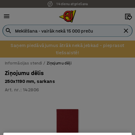
14 dienu atgriešana
Pēcapmaksa uzņēmumiem
Saņem piedāvājumus ātrāk nekā jebkad – pieprasot
tiešsaistē!
Informācijas stendi
Ziņojumu dēļi
Ziņojumu dēlis
250x1190 mm, sarkans
Art. nr.
:
142806