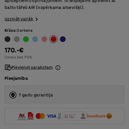
apslēptiem stiprinājumiem. To iespējams apvienot ar
balto tāfeli AIR (nopērkama atsevišķi).
Uzzināt vairāk
Krāsa
:
Sarkana
170.-€
Cenas bez PVN
Pievienot sarakstam
Pieejamība
7 gadu garantija