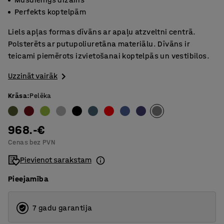
Perfekts koptelpām
Liels apļas formas dīvāns ar apaļu atzveltni centrā.
Polsterēts ar putupoliuretāna materiālu. Dīvāns ir
teicami piemērots izvietošanai koptelpās un vestibilos.
Uzzināt vairāk
Krāsa
:
Pelēka
968.-€
Cenas bez PVN
Pievienot sarakstam
Pieejamība
7 gadu garantija