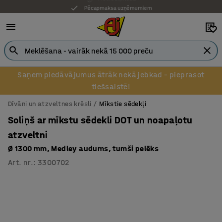
Pēcapmaksa uzņēmumiem
Saņem piedāvājumus ātrāk nekā jebkad – pieprasot
tiešsaistē!
Dīvāni un atzveltnes krēsli
Mīkstie sēdekļi
Soliņš ar mīkstu sēdekli DOT un noapaļotu
atzveltni
Ø 1300 mm, Medley audums, tumši pelēks
Art. nr.
:
3300702