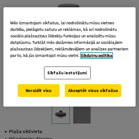
Mēs izmantojam sīkfailus, lai nodrošinātu mūsu vietnes
darbību, pielāgotu saturu un reklāmas, kā arī nodrošinātu
sociālo plašsaziņas līdzekļu funkcijas un analizētu mūsu
datplūsmu. Turklāt mēs dalāmies informācijā ar sociālajiem
plašsaziņas līdzekļiem, reklāmdevējiem un analīzes partneriem
par to, kā jūs izmantojat mūsu vietni.
Sīkdatņu politika
Sīkfailu iestatījumi
Noraidīt visu
Akceptēt visus sīkfailus
Plaša sēdvieta
Mūsdienīgs dizains