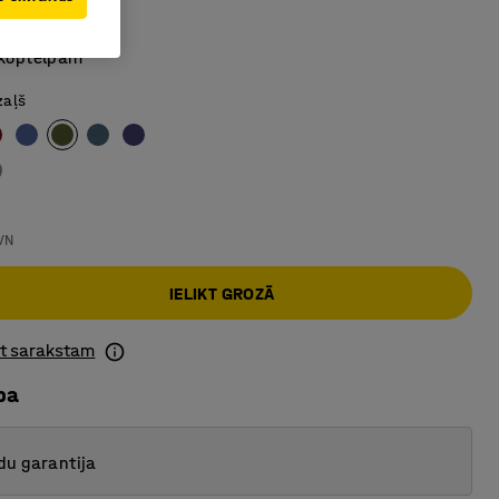
dvieta
gs dizains
 koptelpām
zaļš
VN
IELIKT GROZĀ
ot sarakstam
ba
du garantija