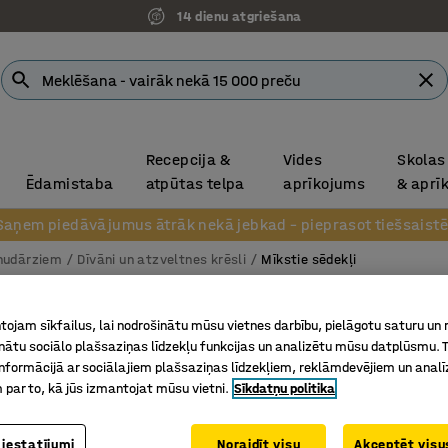
14 dienu atgriešana
Recepcija &
Vides
Skolas
Ēdamistaba
atpūtas telpa
aprīkojums
& aprī
Saņem piedāvājumus ātrāk nekā jebkad – pieprasot tiešsaistē
rnudārziem
Dīvāni un atzveltnes krēsli
Mīkstie sēdekļi
Soliņš 
ojam sīkfailus, lai nodrošinātu mūsu vietnes darbību, pielāgotu saturu un
atzvelt
inātu sociālo plašsaziņas līdzekļu funkcijas un analizētu mūsu datplūsmu. 
nformācijā ar sociālajiem plašsaziņas līdzekļiem, reklāmdevējiem un analī
Ø 1300 m
 par to, kā jūs izmantojat mūsu vietni.
Sīkdatņu politika
Art. nr.
:
33
 iestatījumi
Noraidīt visu
Akceptēt visus