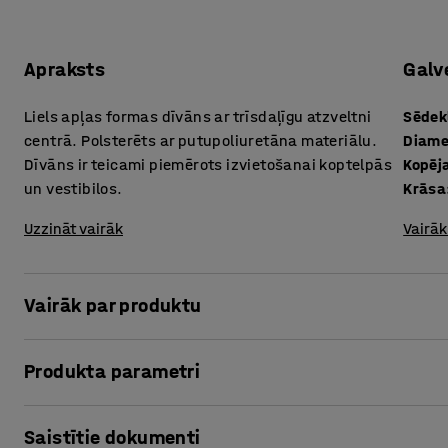
Apraksts
Galv
Liels apļas formas dīvāns ar trīsdaļīgu atzveltni
Sēdek
centrā. Polsterēts ar putupoliuretāna materiālu.
Diame
Dīvāns ir teicami piemērots izvietošanai koptelpās
Kopēj
un vestibilos.
Krāsa
Uzzināt vairāk
Vairāk
Vairāk par produktu
Dīvāns DOT ir liels, ērts un omulīgs, turklāt uz tā pietiek 
Produkta parametri
pievilcīga un piešķir telpai mājīgu noskaņu.
Sēdekļa augstums
:
450
mm
Šī lakoniskā mēbele savā vienkāršībā nodrošina daudzas 
Saistītie dokumenti
Diametrs
:
1300
mm