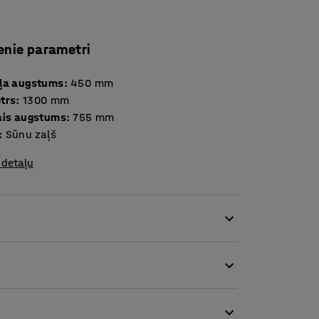
enie parametri
ļa augstums
:
450
mm
trs
:
1300
mm
ais augstums
:
755
mm
:
Sūnu zaļš
 detaļu
vietas daudziem sēdētājiem. Apaļā forma ir ir
iespējas.