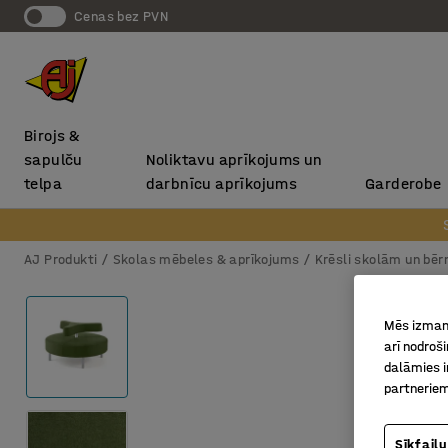
Cenas bez PVN
Birojs &
sapulču
Noliktavu aprīkojums un
telpa
darbnīcu aprīkojums
Garderobe
AJ Produkti
Skolas mēbeles & aprīkojums
Krēsli skolām un bē
Mēs izmant
arī nodroš
dalāmies i
partneriem
Sīkfailu