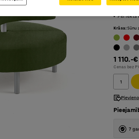
Plaša sē
Mūsdienī
Perfekts
Krāsa
:
Sūnu 
1 110.-€
Cenas bez P
Pievien
Pieejamī
7 ga