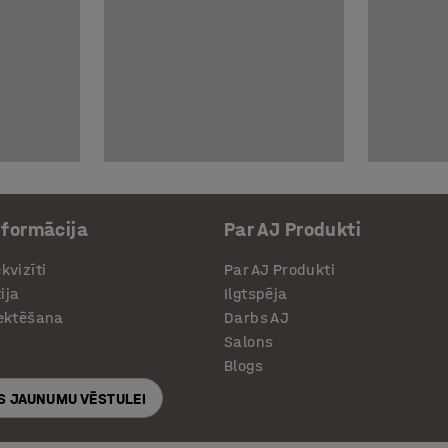
nformācija
Par AJ Produkti
kvizīti
Par AJ Produkti
ija
Ilgtspēja
jektēšana
Darbs AJ
Salons
Blogs
S JAUNUMU VĒSTULEI