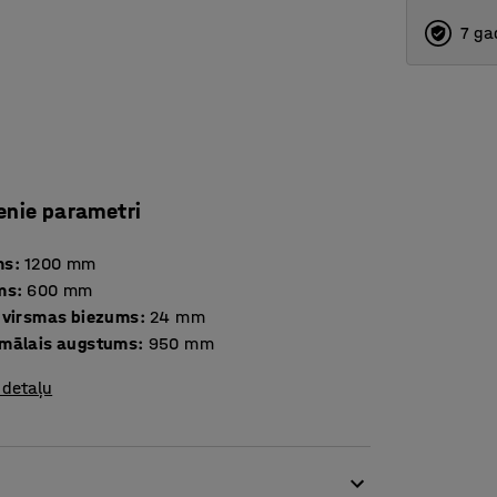
7 ga
enie parametri
ms
:
1200
mm
ms
:
600
mm
 virsmas biezums
:
24
mm
mālais augstums
:
950
mm
 detaļu