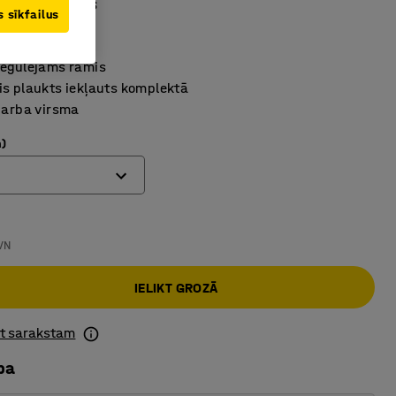
0mm, pelēks
 sīkfailus
40871
regulējams rāmis
s plaukts iekļauts komplektā
darba virsma
)
VN
IELIKT GROZĀ
ot sarakstam
ba