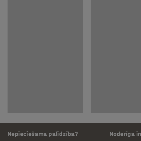
Nepieciešama palīdzība?
Noderīga i