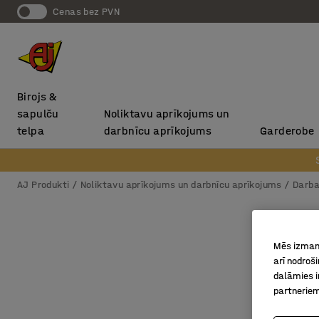
Cenas bez PVN
Birojs &
sapulču
Noliktavu aprīkojums un
telpa
darbnīcu aprīkojums
Garderobe
AJ Produkti
Noliktavu aprīkojums un darbnīcu aprīkojums
Darba
Mēs izmant
arī nodroš
dalāmies i
partneriem