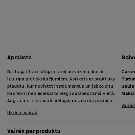
Apraksts
Galv
Darbagalds ar stingru rāmi un virsmu, kas ir
Garu
izturīga pret skrāpējumiem. Aprīkots ar praktisku
Platu
plauktu, kur novietot instrumentus un jebko citu,
Galda
kas tev ir nepieciešams viegli sasniedzamā vietā.
Maksi
Augstums ir manuāli pielāgojams darba pozīcijai.
Vairāk
Uzzināt vairāk
Vairāk par produktu