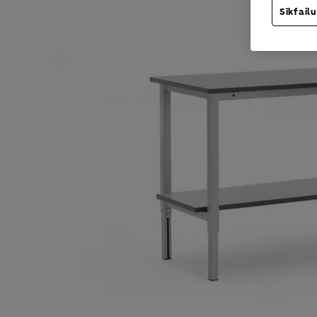
Sīkfailu