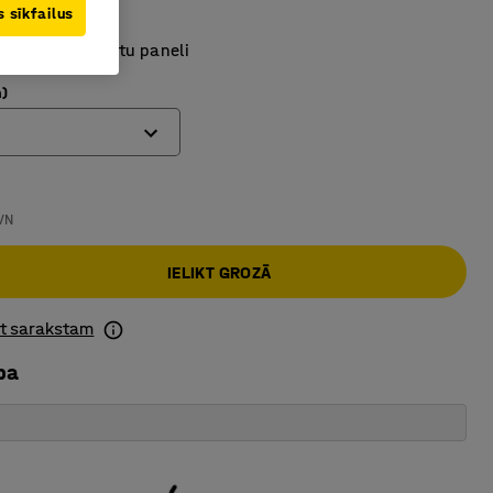
 sīkfailus
risinājums
u un instrumentu paneli
)
VN
IELIKT GROZĀ
ot sarakstam
ba