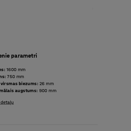
enie parametri
ms
:
1600
mm
ms
:
750
mm
 virsmas biezums
:
26
mm
mālais augstums
:
900
mm
 detaļu