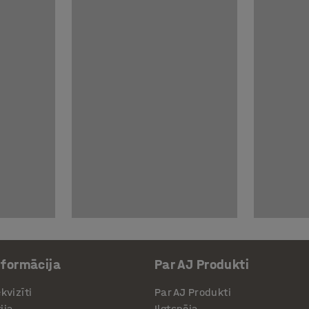
nformācija
Par AJ Produkti
kvizīti
Par AJ Produkti
ija
Ilgtspēja