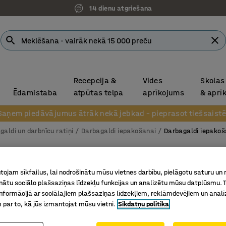
14 dienu atgriešana
Recepcija &
Vides
Skolas
Ēdamistaba
atpūtas telpa
aprīkojums
& aprī
Saņem piedāvājumus ātrāk nekā jebkad – pieprasot tiešsaistē
galdi un darbnīcu ratiņi
Darbagaldi iepakošanai
Darbagaldi iepakoš
Komplekts
Darbag
ojam sīkfailus, lai nodrošinātu mūsu vietnes darbību, pielāgotu saturu un
Regulēja
inātu sociālo plašsaziņas līdzekļu funkcijas un analizētu mūsu datplūsmu. 
plaukts 
nformācijā ar sociālajiem plašsaziņas līdzekļiem, reklāmdevējiem un analī
 par to, kā jūs izmantojat mūsu vietni.
Sīkdatņu politika
Art. nr.
:
20
Viegli pi