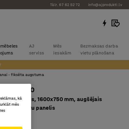
Tālr. 67 62 52 72
info@ajprodukti.lv
 mēbeles
AJ
Mēs
Bezmaksas darba
kojums
serviss
iesakām
vietu plānošana
!
anai - fiksēta augstuma
alds CARGO
 reklāmas, kā
ms augstums, 1600x750 mm, augšējais
Turklāt mēs
+ instrumentu panelis
zes
2127
eejama novietne