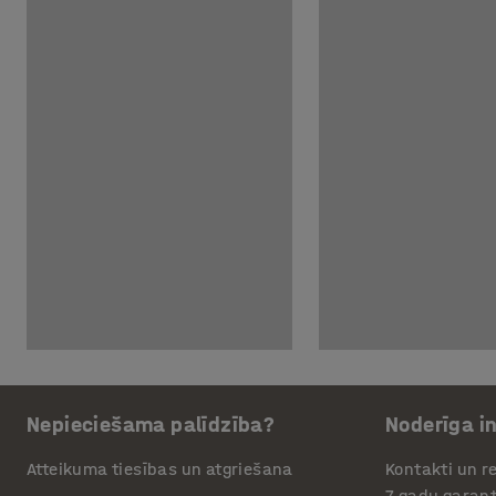
Nepieciešama palīdzība?
Noderīga i
Atteikuma tiesības un atgriešana
Kontakti un re
7 gadu garant