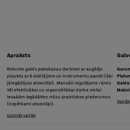
Apraksts
Galv
Robusts galds pakošanas darbiem ar augšējo
Garu
plauktu ar 6 dalītājiem un instrumentu paneli (āķi
Platu
jāiegādājas atsevišķi). Manuāli regulējams rāmis
Galda
Vēl efektīvākai un organizētākai darba vietai
Maksi
iesakām iegādāties mūsu praktiskos piederumus
Vairāk
(nopērkami atsevišķi).
Uzzināt vairāk