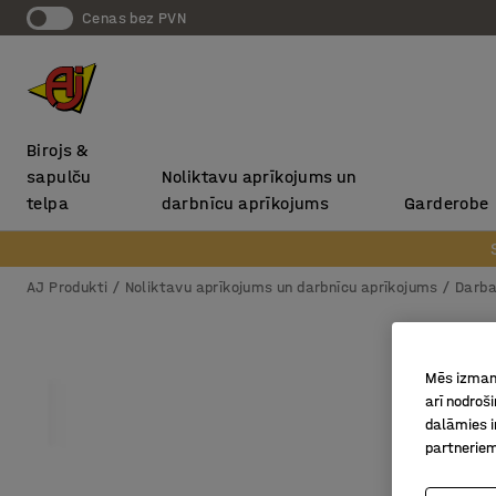
Cenas bez PVN
Birojs &
sapulču
Noliktavu aprīkojums un
telpa
darbnīcu aprīkojums
Garderobe
AJ Produkti
Noliktavu aprīkojums un darbnīcu aprīkojums
Darba
Mēs izmant
arī nodroš
dalāmies i
partneriem