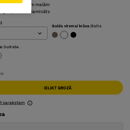
apaļots ar slīpām malām
a​ugstspiediena lamināts
)
Galda virsmai krāsa
:
Balta
sa
:
Sudraba
VN
IELIKT GROZĀ
ot sarakstam
ba