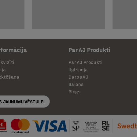
nformācija
Par AJ Produkti
kvizīti
Par AJ Produkti
ija
Ilgtspēja
jektēšana
Darbs AJ
Salons
Blogs
S JAUNUMU VĒSTULEI