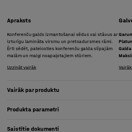
Apraksts
Galv
Konferenču galds izmantošanai sēdus vai stāvus ar
Garu
izturīgu lamināta virsmu un pretsadursmes rāmi.
Platu
Ērti sēdēt, pateicoties konferenču galda slīpajām
Galda
malām un maigi noapaļotajiem stūriem.
Maksi
Uzzināt vairāk
Vairāk
Vairāk par produktu
Šis konferenču galds ir pieejams vairākos izmēros! Izvēlies
Produkta parametri
ieplānotu konferenču telpu, kas ir gan ērta, gan funkcionā
Garums
:
2400
mm
Konferenču galds izmantošanai sēdus vai stāvus ir lieliski p
Saistītie dokumenti
Platums
:
1200
mm
darba vietā. Ar vienkāršu pogas spiedienu tu vari nekavēj