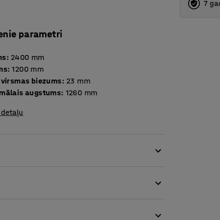
7 ga
enie parametri
ms
:
2400
mm
ms
:
1200
mm
 virsmas biezums
:
23
mm
mālais augstums
:
1260
mm
 detaļu
 galda izmērus atbilstoši telpas platībai, lai
la.
iemērots, lai veicinātu fizisko aktivitāti
oties mainīt darba augstumu un pielāgot galdu