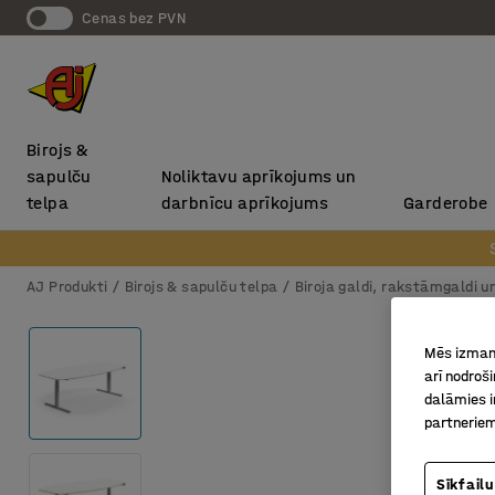
Cenas bez PVN
Birojs &
sapulču
Noliktavu aprīkojums un
telpa
darbnīcu aprīkojums
Garderobe
AJ Produkti
Birojs & sapulču telpa
Biroja galdi, rakstāmgaldi u
Mēs izmant
arī nodroš
dalāmies i
partneriem
Sīkfailu