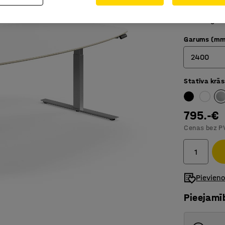
Maigi no
Izturīgs 
Garums (mm
2400
Statīva krā
2400
3200
795.-€
4000
Cenas bez P
Pievien
Pieejamī