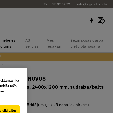
Tālr. 67 62 52 72
info@ajprodukti.lv
 mēbeles
AJ
Mēs
Bezmaksas darba
kojums
serviss
iesakām
vietu plānošana
!
mi
enču galds NOVUS
 reklāmas, kā
Turklāt mēs
ā regulējams, 2400x1200 mm, sudraba/balts
zes
13521
rāma virsma ar pārklājumu, uz kā nepaliek pirkstu
 sīkfailus
mi