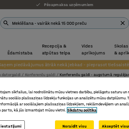
Pēcapmaksa uzņēmumiem
Recepcija &
Vides
Skolas
Ēdamistaba
atpūtas telpa
aprīkojums
& aprī
Saņem piedāvājumus ātrāk nekā jebkad – pieprasot tiešsaistē
n datorgaldi
Konferenču galdi
Konferenču galdi - augstumā regulēja
Konfer
ojam sīkfailus, lai nodrošinātu mūsu vietnes darbību, pielāgotu saturu un
inātu sociālo plašsaziņas līdzekļu funkcijas un analizētu mūsu datplūsmu. 
Augstum
nformācijā ar sociālajiem plašsaziņas līdzekļiem, reklāmdevējiem un analī
Art. nr.
:
12
 par to, kā jūs izmantojat mūsu vietni.
Sīkdatņu politika
Viegli tī
 iestatījumi
Noraidīt visu
Akceptēt visus
nospiedu