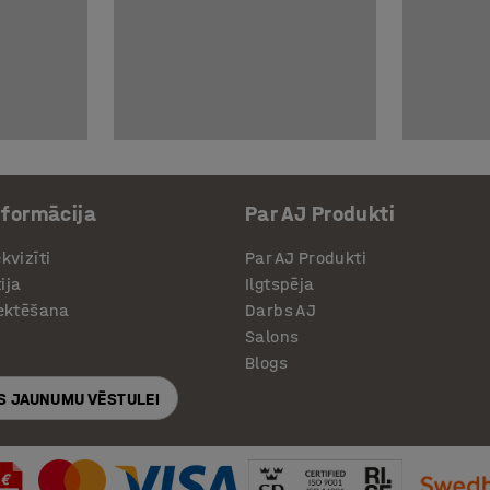
nformācija
Par AJ Produkti
kvizīti
Par AJ Produkti
ija
Ilgtspēja
jektēšana
Darbs AJ
Salons
Blogs
S JAUNUMU VĒSTULEI