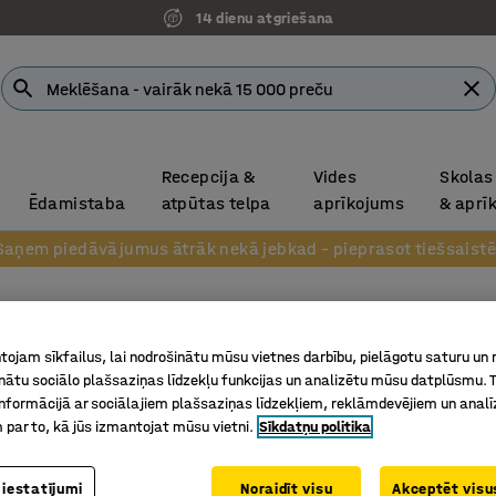
14 dienu atgriešana
Recepcija &
Vides
Skolas
Ēdamistaba
atpūtas telpa
aprīkojums
& aprī
Saņem piedāvājumus ātrāk nekā jebkad – pieprasot tiešsaistē
Bāra g
ojam sīkfailus, lai nodrošinātu mūsu vietnes darbību, pielāgotu saturu un
Ø700x10
inātu sociālo plašsaziņas līdzekļu funkcijas un analizētu mūsu datplūsmu. 
nformācijā ar sociālajiem plašsaziņas līdzekļiem, reklāmdevējiem un analī
Art. nr.
:
10
 par to, kā jūs izmantojat mūsu vietni.
Sīkdatņu politika
Klasisks 
Ar izturī
 iestatījumi
Noraidīt visu
Akceptēt visus