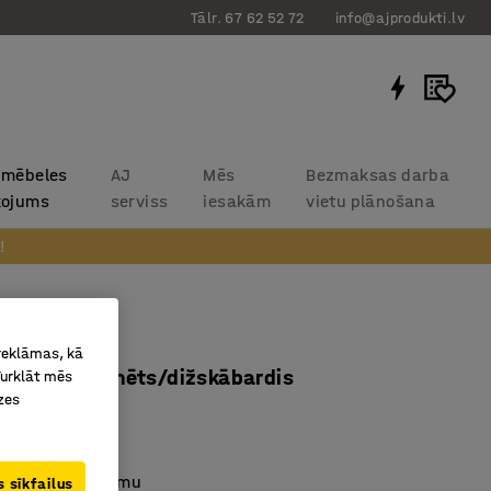
Tālr. 67 62 52 72
info@ajprodukti.lv
 mēbeles
AJ
Mēs
Bezmaksas darba
kojums
serviss
iesakām
vietu plānošana
!
alds SANNA
 reklāmas, kā
50 mm, hromēts/dižskābardis
Turklāt mēs
zes
8641
un elegants
gu lamināta virsmu
 sīkfailus