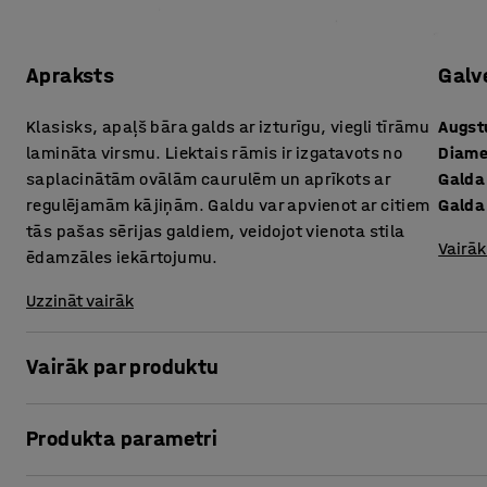
Apraksts
Galv
Klasisks, apaļš bāra galds ar izturīgu, viegli tīrāmu
Augs
lamināta virsmu. Liektais rāmis ir izgatavots no
Diame
saplacinātām ovālām caurulēm un aprīkots ar
Galda
regulējamām kājiņām. Galdu var apvienot ar citiem
Galda
tās pašas sērijas galdiem, veidojot vienota stila
Vairāk
ēdamzāles iekārtojumu.
Uzzināt vairāk
Vairāk par produktu
Klasisks bāra galds par pieejamu cenu!
Produkta parametri
Ļoti stabilā un izturīgā metāla konstrukcija ir piemērota b