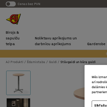
Cenas bez PVN
Birojs &
sapulču
Noliktavu aprīkojums un
telpa
darbnīcu aprīkojums
Garderobe
AJ Produkti
Ēdamistaba
Galdi
Stāvgaldi un bāra galdi
Mēs izmant
arī nodroš
dalāmies i
partneriem
Sīkfailu