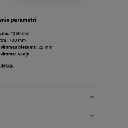
enie parametri
tums
:
1050
mm
trs
:
700
mm
 virsmas biezums
:
22
mm
 virsma
:
Apaļa
 detaļu
iežai lietošanai. Apaļās formas virsma ir