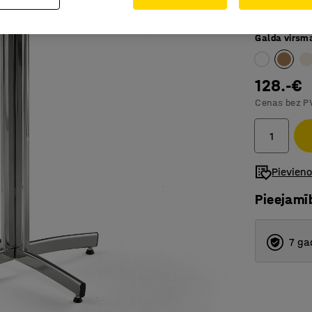
Stabils u
Galda virsm
128.-€
Cenas bez P
Pievien
Pieejamī
7 ga