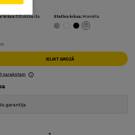
n izturīgs
ai krāsa
:
Dižskābarža
Statīva krāsa
:
Hromēta
VN
IELIKT GROZĀ
ot sarakstam
ba
du garantija