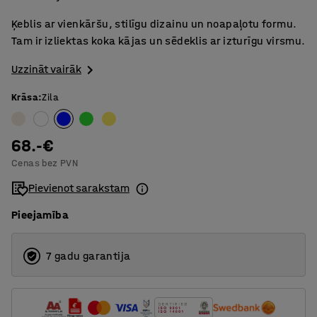
Ķeblis ar vienkāršu, stilīgu dizainu un noapaļotu formu.
Tam ir izliektas koka kājas un sēdeklis ar izturīgu virsmu.
Uzzināt vairāk
Krāsa
:
Zila
68.-€
Cenas bez PVN
Pievienot sarakstam
Pieejamība
7 gadu garantija