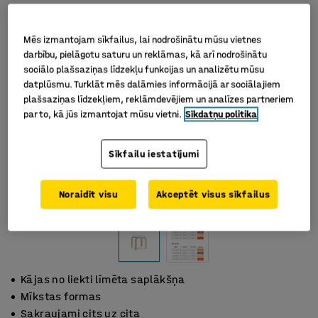
Mēs izmantojam sīkfailus, lai nodrošinātu mūsu vietnes
darbību, pielāgotu saturu un reklāmas, kā arī nodrošinātu
sociālo plašsaziņas līdzekļu funkcijas un analizētu mūsu
datplūsmu. Turklāt mēs dalāmies informācijā ar sociālajiem
plašsaziņas līdzekļiem, reklāmdevējiem un analīzes partneriem
par to, kā jūs izmantojat mūsu vietni.
Sīkdatņu politika
Sīkfailu iestatījumi
Noraidīt visu
Akceptēt visus sīkfailus
Kājas no liekti līmēta saplākšņa
Mīkstas formas
Sakraujami cits uz cita