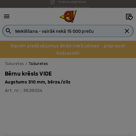
Pēcapmaksa uzņēmumiem
Saņem piedāvājumus ātrāk nekā jebkad – pieprasot
tiešsaistē!
Taburetes
Taburetes
Bērnu krēsls VIDE
Augstums 310 mm, bērza/zils
Art. nr.
:
3629024