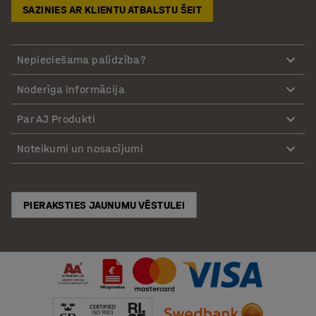
SAZINIES AR KLIENTU ATBALSTU ŠEIT
Nepieciešama palīdzība?
Noderīga informācija
Par AJ Produkti
Noteikumi un nosacījumi
PIERAKSTIES JAUNUMU VĒSTULEI