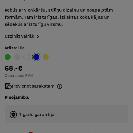
Ķeblis ar vienkāršu, stilīgu dizainu un noapaļotām
formām. Tam ir izturīgas, izliektas koka kājas un
sēdeklis ar izturīgu virsmu.
Uzzināt vairāk
Krāsa
:
Zila
68.-€
Cenas bez PVN
Pievienot sarakstam
Pieejamība
7 gadu garantija