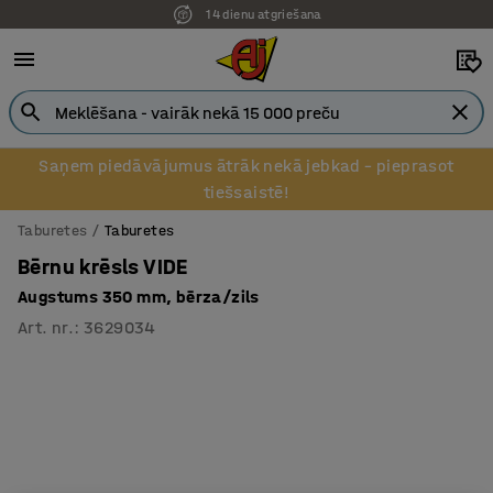
14 dienu atgriešana
Saņem piedāvājumus ātrāk nekā jebkad – pieprasot
tiešsaistē!
Taburetes
Taburetes
Bērnu krēsls VIDE
Augstums 350 mm, bērza/zils
Art. nr.
:
3629034