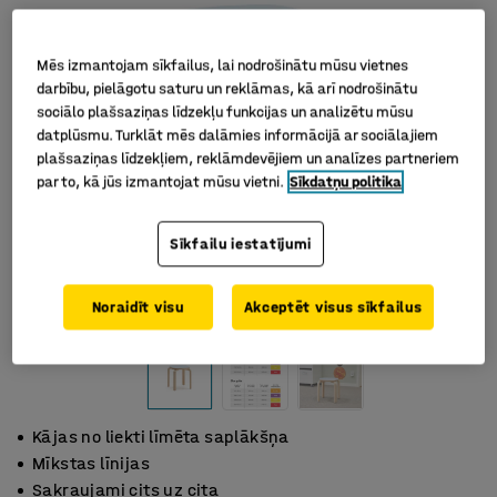
Mēs izmantojam sīkfailus, lai nodrošinātu mūsu vietnes
darbību, pielāgotu saturu un reklāmas, kā arī nodrošinātu
sociālo plašsaziņas līdzekļu funkcijas un analizētu mūsu
datplūsmu. Turklāt mēs dalāmies informācijā ar sociālajiem
plašsaziņas līdzekļiem, reklāmdevējiem un analīzes partneriem
par to, kā jūs izmantojat mūsu vietni.
Sīkdatņu politika
Sīkfailu iestatījumi
Noraidīt visu
Akceptēt visus sīkfailus
Kājas no liekti līmēta saplākšņa
Mīkstas līnijas
Sakraujami cits uz cita