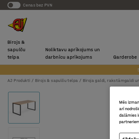
Cenas bez PVN
Birojs &
sapulču
Noliktavu aprīkojums un
telpa
darbnīcu aprīkojums
Garderobe
AJ Produkti
Birojs & sapulču telpa
Biroja galdi, rakstāmgaldi u
Mēs izmant
arī nodroš
dalāmies i
partneriem