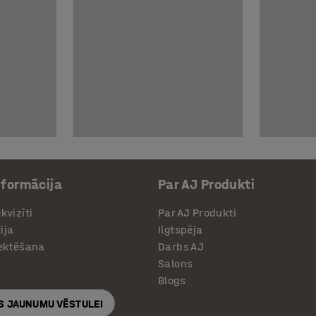
nformācija
Par AJ Produkti
kvizīti
Par AJ Produkti
ija
Ilgtspēja
jektēšana
Darbs AJ
Salons
Blogs
S JAUNUMU VĒSTULEI