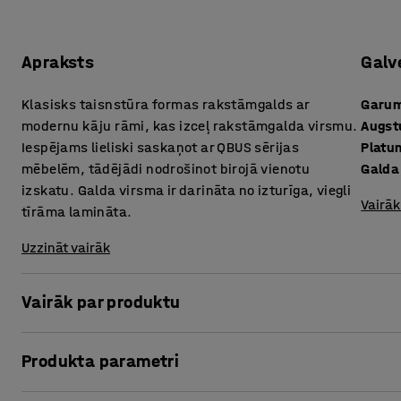
Apraksts
Galv
Klasisks taisnstūra formas rakstāmgalds ar
Garu
modernu kāju rāmi, kas izceļ rakstāmgalda virsmu.
Augs
Iespējams lieliski saskaņot ar QBUS sērijas
Platu
mēbelēm, tādējādi nodrošinot birojā vienotu
Galda
izskatu. Galda virsma ir darināta no izturīga, viegli
Vairāk
tīrāma lamināta.
Uzzināt vairāk
Vairāk par produktu
Šim modernajam mēbeļu sērijas QBUS stacionārajam rakst
Produkta parametri
mūsdienīgām priekšrocībām. Šī ir lieliska izvēle, ja nepi
atbilst moderna biroja standartiem attiecībā uz izturīgu