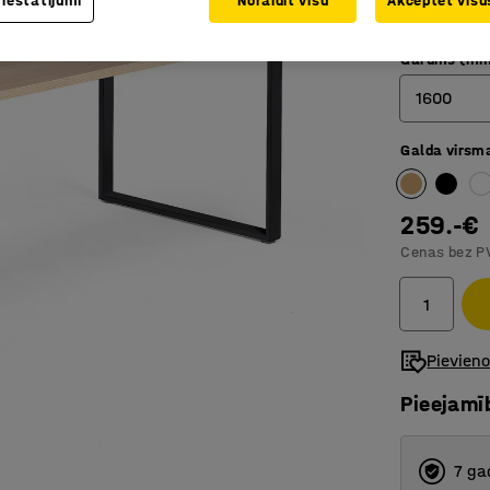
 iestatījumi
Noraidīt visu
Akceptēt visus
Taisnstū
Garums (mm
1600
Galda virsm
800
1200
259.-€
1400
Cenas bez P
1600
1800
Pievien
Pieejamī
7 ga