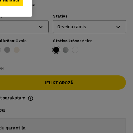
 sīkfailus
ra formas virsma
)
Statīvs
O-veida rāmis
ai krāsa
:
Ozola
Statīva krāsa
:
Melna
4 kāju galda rāmis
O-veida rāmis
T-veida rāmis
VN
IELIKT GROZĀ
ot sarakstam
ba
du garantija