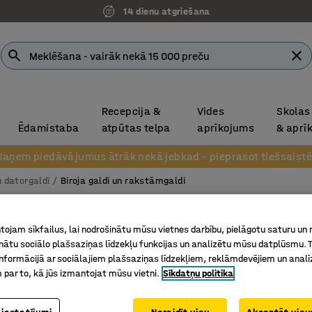
14 dienu atgriešana
Recepcija &
Vides
Skolas
Ēdamistaba
atpūtas telpa
aprīkojums
& aprī
Saņem piedāvājumus ātrāk nekā jebkad – pieprasot tiešsaistē
n datorgaldi
Biroja galdi un rakstāmgaldi
Biroja 
ojam sīkfailus, lai nodrošinātu mūsu vietnes darbību, pielāgotu saturu un
O-veida 
inātu sociālo plašsaziņas līdzekļu funkcijas un analizētu mūsu datplūsmu. 
nformācijā ar sociālajiem plašsaziņas līdzekļiem, reklāmdevējiem un analī
Art. nr.
:
16
 par to, kā jūs izmantojat mūsu vietni.
Sīkdatņu politika
Moderns 
No izturī