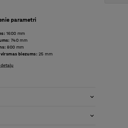
enie parametri
ms
:
1600
mm
tums
:
740
mm
ms
:
800
mm
 virsmas biezums
:
25
mm
 detaļu
āmgaldam ir klasisks dizains ar
eciešams klasiskā dizaina rakstāmgalds, kas
mu un praktiskumu.