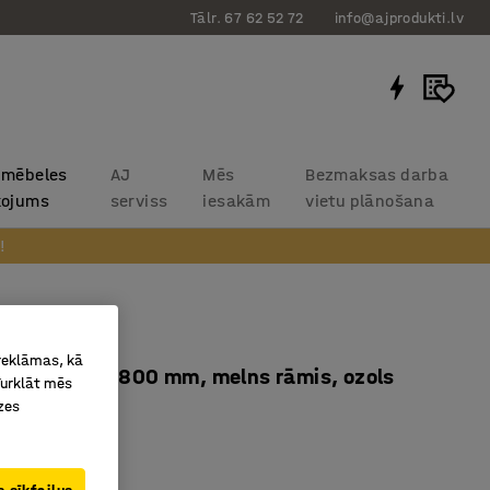
Tālr. 67 62 52 72
info@ajprodukti.lv
 mēbeles
AJ
Mēs
Bezmaksas darba
kojums
serviss
iesakām
vietu plānošana
!
galds QBUS
 reklāmas, kā
rāmis, 1600x800 mm, melns rāmis, ozols
Turklāt mēs
zes
11916
rāmis
ga lamināta