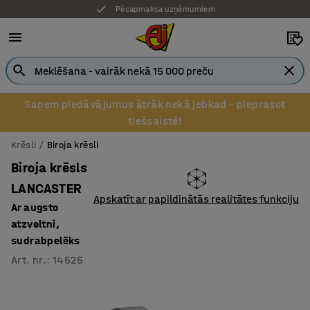
Pēcapmaksa uzņēmumiem
Saņem piedāvājumus ātrāk nekā jebkad – pieprasot
tiešsaistē!
Krēsli
Biroja krēsli
Biroja krēsls
LANCASTER
Apskatīt ar papildinātās realitātes funkciju
Ar augsto
atzveltni,
sudrabpelēks
Art. nr.
:
14525