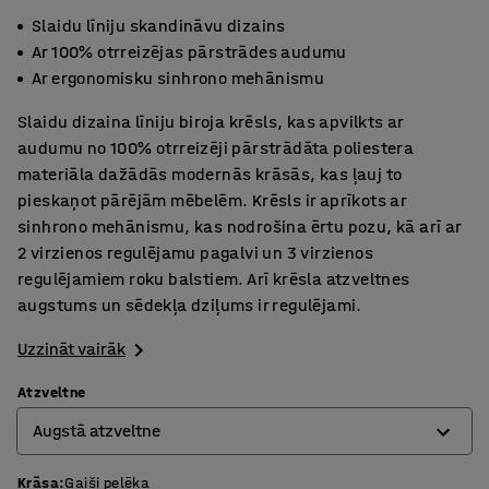
Slaidu līniju skandināvu dizains
Ar 100% otrreizējas pārstrādes audumu
Ar ergonomisku sinhrono mehānismu
Slaidu dizaina līniju biroja krēsls, kas apvilkts ar
audumu no 100% otrreizēji pārstrādāta poliestera
materiāla dažādās modernās krāsās, kas ļauj to
pieskaņot pārējām mēbelēm. Krēsls ir aprīkots ar
sinhrono mehānismu, kas nodrošina ērtu pozu, kā arī ar
2 virzienos regulējamu pagalvi un 3 virzienos
regulējamiem roku balstiem. Arī krēsla atzveltnes
augstums un sēdekļa dziļums ir regulējami.
Uzzināt vairāk
Atzveltne
Augstā atzveltne
Krāsa
:
Gaiši pelēka
Augstā atzveltne