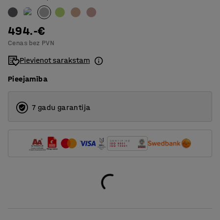
Zemā atzveltne
494.-€
Cenas bez PVN
Pievienot sarakstam
Pieejamība
7 gadu garantija