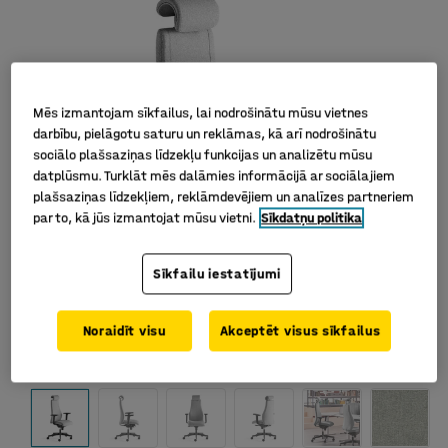
Mēs izmantojam sīkfailus, lai nodrošinātu mūsu vietnes
darbību, pielāgotu saturu un reklāmas, kā arī nodrošinātu
sociālo plašsaziņas līdzekļu funkcijas un analizētu mūsu
datplūsmu. Turklāt mēs dalāmies informācijā ar sociālajiem
plašsaziņas līdzekļiem, reklāmdevējiem un analīzes partneriem
par to, kā jūs izmantojat mūsu vietni.
Sīkdatņu politika
Sīkfailu iestatījumi
Noraidīt visu
Akceptēt visus sīkfailus