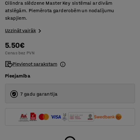
Cilindra slēdzene Master Key sistēmai ar divām
atslēgām. Piemērota garderobēm un nodalījumu
skapjiem.
Uzzināt vairāk
5.50€
Cenas bez PVN
Pievienot sarakstam
Pieejamība
7 gadu garantija