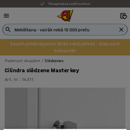
Pēcapmaksa uzņēmumiem
Saņem piedāvājumus ātrāk nekā jebkad – pieprasot
tiešsaistē!
Piederumi skapjiem
Slēdzenes
Cilindra slēdzene Master key
Art. nr.
:
14311