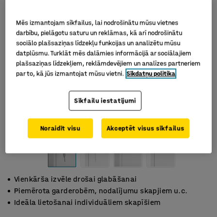
Mēs izmantojam sīkfailus, lai nodrošinātu mūsu vietnes
darbību, pielāgotu saturu un reklāmas, kā arī nodrošinātu
sociālo plašsaziņas līdzekļu funkcijas un analizētu mūsu
datplūsmu. Turklāt mēs dalāmies informācijā ar sociālajiem
plašsaziņas līdzekļiem, reklāmdevējiem un analīzes partneriem
par to, kā jūs izmantojat mūsu vietni.
Sīkdatņu politika
Sīkfailu iestatījumi
Noraidīt visu
Akceptēt visus sīkfailus
Vienkārša izvēle drošai glabāšanai
Piemērota garderobēm, nodalījumu skapjiem u.c.
Ideāla lietošanai individuāliem skapīšiem