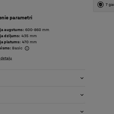
7 ga
enie parametri
ļa augstums
:
600-860
mm
ļa dziļums
:
435
mm
ļa platums
:
470
mm
nisms
:
Basic
 detaļu
retāna. Šis materiāls ir izturīgs pret dažādiem
rēsls ir ideāli piemērots izmantošanai ne
ējamu sēdekļa augstumu, kā arī atzveltnes