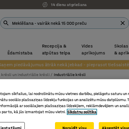
Pēcapmaksa uzņēmumiem
Recepcija &
Vides
Skolas
Ēdamistaba
atpūtas telpa
aprīkojums
& aprī
Saņem piedāvājumus ātrāk nekā jebkad – pieprasot tiešsaistē
krēsli un industriālie krēsli
Industriālie krēsli
Darba k
ojam sīkfailus, lai nodrošinātu mūsu vietnes darbību, pielāgotu saturu un
KILDA
inātu sociālo plašsaziņas līdzekļu funkcijas un analizētu mūsu datplūsmu. 
nformācijā ar sociālajiem plašsaziņas līdzekļiem, reklāmdevējiem un analī
Ar kāju b
 par to, kā jūs izmantojat mūsu vietni.
Sīkdatņu politika
regulēj
540-740
 iestatījumi
Noraidīt visu
Akceptēt visus