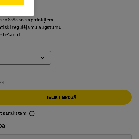
8771
s ražošanas apstākļiem
atiski regulējamu augstumu
sēdēšanai
s
VN
IELIKT GROZĀ
ot sarakstam
ba