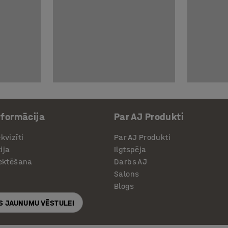
nformācija
Par AJ Produkti
kvizīti
Par AJ Produkti
ija
Ilgtspēja
jektēšana
Darbs AJ
Salons
Blogs
S JAUNUMU VĒSTULEI