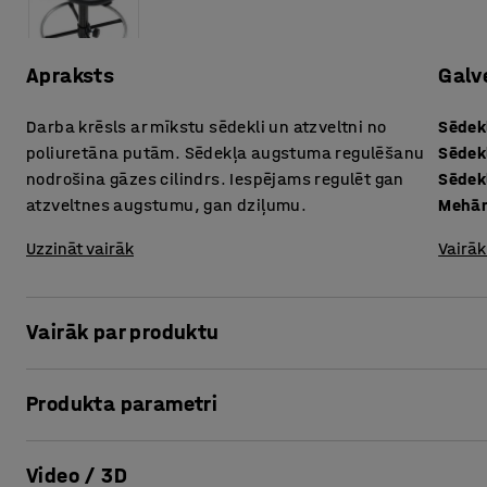
Apraksts
Galv
Darba krēsls ar mīkstu sēdekli un atzveltni no
Sēdek
poliuretāna putām. Sēdekļa augstuma regulēšanu
Sēdek
nodrošina gāzes cilindrs. Iespējams regulēt gan
Sēdek
atzveltnes augstumu, gan dziļumu.
Mehā
Uzzināt vairāk
Vairāk
Vairāk par produktu
Industriālais krēsls ar sēdekli un atzveltni no melna poliu
Produkta parametri
šķidrumiem un ķimikālijām, virsma ir viegli tīrāma. Tādēļ k
sevišķi tīrā, industriālā vidē. Tas ir mīksts un ērts.
Sēdekļa augstums
:
600-860
mm
Video / 3D
Sēdekļa dziļums
:
435
mm
Krēsls ir aprīkots ar regulēšanas pamatfunkcijām - regul