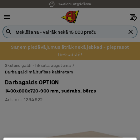
14 dienu atgriešana
Saņem piedāvājumus ātrāk nekā jebkad – pieprasot
tiešsaistē!
Skolēnu galdi - fiksēta augstuma
Darba galdi mājturības kabinetam
Darbagalds OPTION
1400x800x720-900 mm, sudrabs, bērzs
Art. nr.
:
1294922