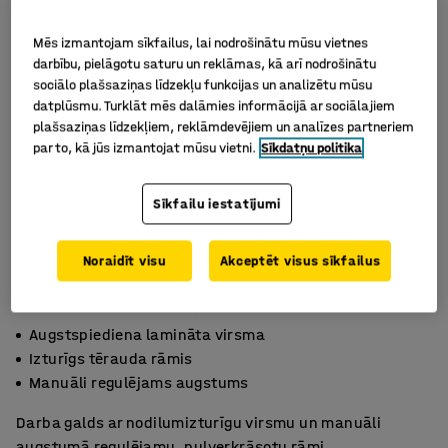
Mēs izmantojam sīkfailus, lai nodrošinātu mūsu vietnes
darbību, pielāgotu saturu un reklāmas, kā arī nodrošinātu
sociālo plašsaziņas līdzekļu funkcijas un analizētu mūsu
datplūsmu. Turklāt mēs dalāmies informācijā ar sociālajiem
plašsaziņas līdzekļiem, reklāmdevējiem un analīzes partneriem
par to, kā jūs izmantojat mūsu vietni.
Sīkdatņu politika
Sīkfailu iestatījumi
Noraidīt visu
Akceptēt visus sīkfailus
Augstspiediena lamināta virsma
Izturīgs tērauda rāmis
Manuāli regulējams augstums
Darba galds ar nodilumizturīgu virsmu un manuāli
augstumā regulējamu, pulverkrāsotu rāmi.