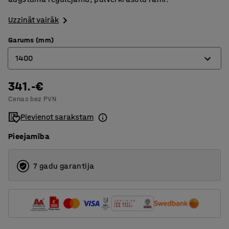
Uzzināt vairāk
Garums (mm)
1400
341.-€
1400
Cenas bez PVN
1600
Pievienot sarakstam
1800
Pieejamība
7 gadu garantija