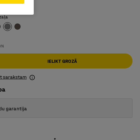
dažādās telpās
zaļa
VN
IELIKT GROZĀ
ot sarakstam
ba
du garantija