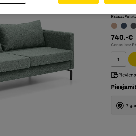
Iederas 
Krāsa
:
Pelēk
740.-€
Cenas bez P
Pievien
Pieejamī
7 ga