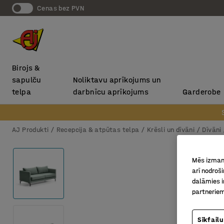
Cenas bez PVN
Birojs &
sapulču
Noliktavu aprīkojums un
telpa
darbnīcu aprīkojums
Garderobe
AJ Produkti
Recepcija & atpūtas telpa
Krēsli un dīvāni
Dīvāni
Mēs izmant
arī nodroš
dalāmies i
partneriem
Sīkfailu