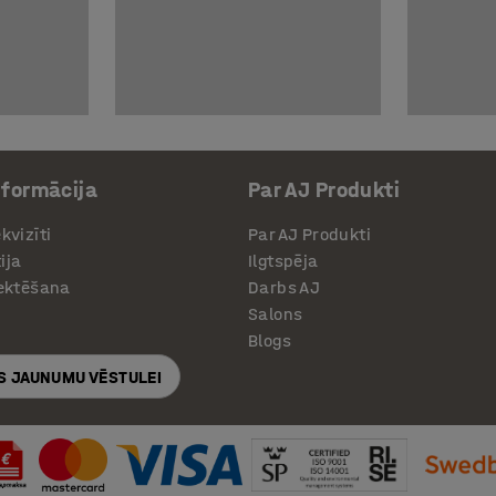
nformācija
Par AJ Produkti
kvizīti
Par AJ Produkti
ija
Ilgtspēja
jektēšana
Darbs AJ
Salons
Blogs
S JAUNUMU VĒSTULEI