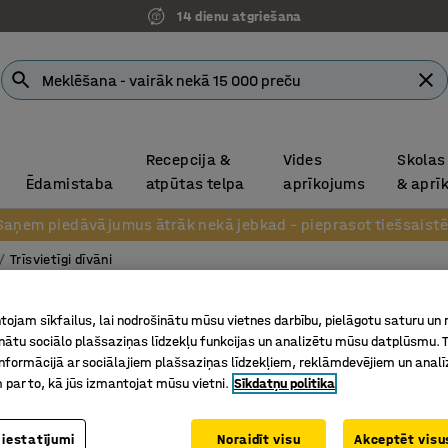
14 dienu atgriešana
Recepcija &
Vides
Skolas
Ēdamistaba
atpūtas telpa
aprīkojums
& aprī
Saņem piedāvājumus ātrāk nekā jebkad – pieprasot tiešsaistē
Trīsvietīgi dīvāni
Dīvāns
ojam sīkfailus, lai nodrošinātu mūsu vietnes darbību, pielāgotu saturu un
inātu sociālo plašsaziņas līdzekļu funkcijas un analizētu mūsu datplūsmu. 
3-vietīg
nformācijā ar sociālajiem plašsaziņas līdzekļiem, reklāmdevējiem un analī
Art. nr.
:
13
 par to, kā jūs izmantojat mūsu vietni.
Sīkdatņu politika
Klasisks,
Ļoti ērts
 iestatījumi
Noraidīt visu
Akceptēt visus