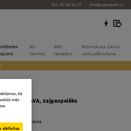
Tālr. 67 62 52 72
info@ajprodukti.lv
 mēbeles
AJ
Mēs
Bezmaksas darba
kojums
serviss
iesakām
vietu plānošana
!
 HARMONY
 reklāmas, kā
Turklāt mēs
s, audums GAVA, zaļganpelēks
zes
0229
 mūsdienīgs dizains
 sīkfailus