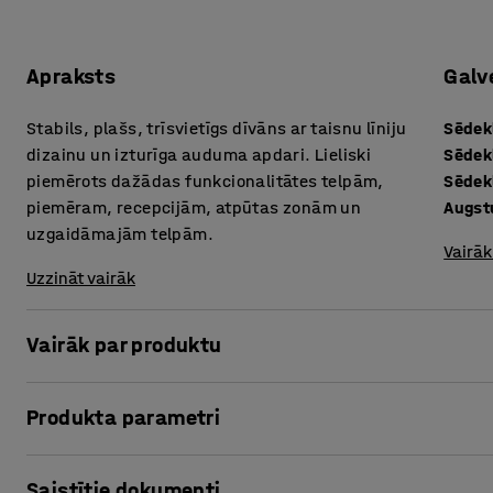
Apraksts
Galv
Stabils, plašs, trīsvietīgs dīvāns ar taisnu līniju
Sēdek
dizainu un izturīga auduma apdari. Lieliski
Sēdek
piemērots dažādas funkcionalitātes telpām,
Sēdek
piemēram, recepcijām, atpūtas zonām un
Augs
uzgaidāmajām telpām.
Vairāk
Uzzināt vairāk
Vairāk par produktu
Padari ieeju vai uzgaidāmo telpu par patīkamāku un relaks
Produkta parametri
kvalitātes dīvānu. Šo dīvānu var novietot arī viesistabās, 
Sēdekļa augstums
:
440
mm
Visos laikos aktuālais dizains nozīmē, ka šis dīvāns iederas
Saistītie dokumenti