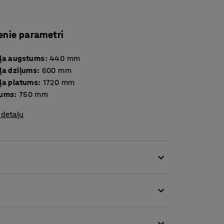
enie parametri
ļa augstums
:
440
mm
ļa dziļums
:
600
mm
ļa platums
:
1720
mm
tums
:
750
mm
 detaļu
ējošāku vietu ar šo pievilcīgo augstas
bāros un pat biroju telpās!
 jebkurā vidē. Dīvāns ir plašs, un tajā ir