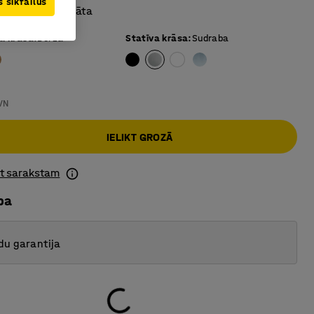
 sīkfailus
virsma no lamināta
ai krāsa
:
Bērza
Statīva krāsa
:
Sudraba
VN
IELIKT GROZĀ
ot sarakstam
ba
du garantija