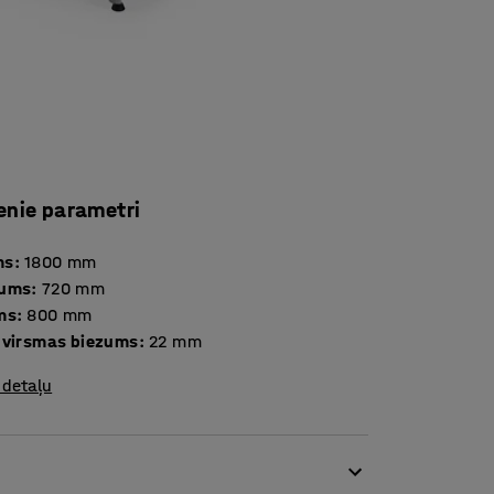
enie parametri
ms
:
1800
mm
tums
:
720
mm
ms
:
800
mm
 virsmas biezums
:
22
mm
 detaļu