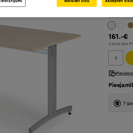
 iestatījumi
Noraidīt visu
Akceptēt visus
Izturīga 
Galda virsm
161.-€
Cenas bez P
Pievien
Pieejamī
7 ga