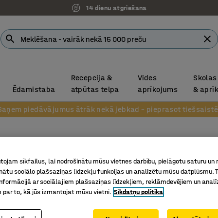
14 dienu atgriešana
Recepcija &
Vides
Skolas
Ēdamistaba
atpūtas telpa
aprīkojums
& aprī
Saņem piedāvājumus ātrāk nekā jebkad – pieprasot tiešsaistē
Ēdamis
ojam sīkfailus, lai nodrošinātu mūsu vietnes darbību, pielāgotu saturu un
1800x80
inātu sociālo plašsaziņas līdzekļu funkcijas un analizētu mūsu datplūsmu. 
nformācijā ar sociālajiem plašsaziņas līdzekļiem, reklāmdevējiem un analī
Art. nr.
:
10
 par to, kā jūs izmantojat mūsu vietni.
Sīkdatņu politika
Izliektas
Regulēja