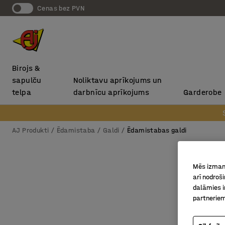
Cenas bez PVN
Birojs &
sapulču
Noliktavu aprīkojums un
telpa
darbnīcu aprīkojums
Garderobe
AJ Produkti
Ēdamistaba
Galdi
Ēdamistabas galdi
Mēs izmant
arī nodroš
dalāmies i
partneriem