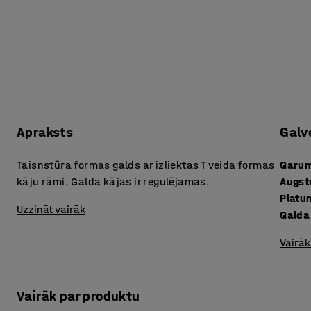
Apraksts
Galv
Taisnstūra formas galds ar izliektas T veida formas
Garu
kāju rāmi. Galda kājas ir regulējamas.
Augs
Platu
Uzzināt vairāk
Galda
Vairāk
Vairāk par produktu