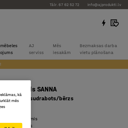
Tālr. 67 62 52 72
info@ajprodukti.lv
 mēbeles
AJ
Mēs
Bezmaksas darba
kojums
serviss
iesakām
vietu plānošana
!
tabas galds SANNA
 reklāmas, kā
0x720 mm, sudrabots/bērzs
Turklāt mēs
zes
8222
 formas kāju rāmis
mas galda kājas