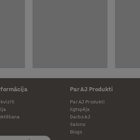
nformācija
Par AJ Produkti
kvizīti
Par AJ Produkti
ija
Ilgtspēja
jektēšana
Darbs AJ
Salons
Blogs