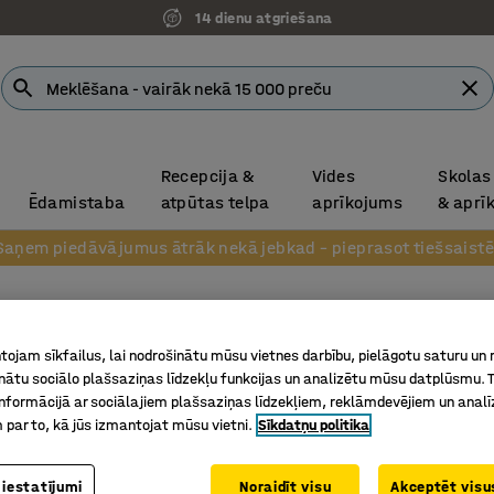
14 dienu atgriešana
Recepcija &
Vides
Skolas
Ēdamistaba
atpūtas telpa
aprīkojums
& aprī
Saņem piedāvājumus ātrāk nekā jebkad – pieprasot tiešsaistē
Ēdnīcas
ojam sīkfailus, lai nodrošinātu mūsu vietnes darbību, pielāgotu saturu un
Sudraba
inātu sociālo plašsaziņas līdzekļu funkcijas un analizētu mūsu datplūsmu. 
nformācijā ar sociālajiem plašsaziņas līdzekļiem, reklāmdevējiem un analī
Art. nr.
:
10
 par to, kā jūs izmantojat mūsu vietni.
Sīkdatņu politika
Ērts klas
Izturīgs 
 iestatījumi
Noraidīt visu
Akceptēt visus