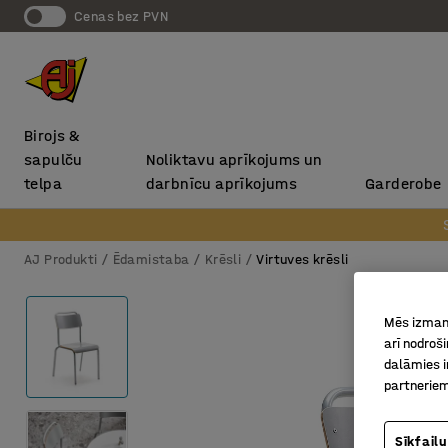
Cenas bez PVN
Birojs &
sapulču
Noliktavu aprīkojums un
telpa
darbnīcu aprīkojums
Garderobe
AJ Produkti
Ēdamistaba
Krēsli
Virtuves krēsli
Mēs izmant
arī nodroš
dalāmies i
partneriem
Sīkfailu