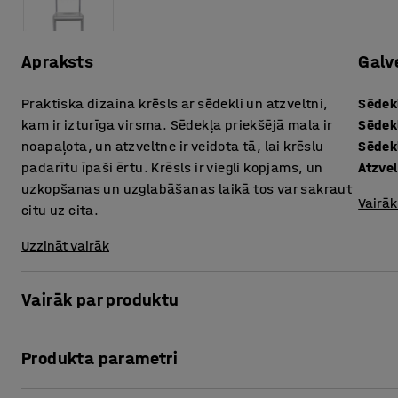
Apraksts
Galv
Praktiska dizaina krēsls ar sēdekli un atzveltni,
Sēdek
kam ir izturīga virsma. Sēdekļa priekšējā mala ir
Sēdek
noapaļota, un atzveltne ir veidota tā, lai krēslu
Sēdek
padarītu īpaši ērtu. Krēsls ir viegli kopjams, un
Atzve
uzkopšanas un uzglabāšanas laikā tos var sakraut
Vairāk
citu uz cita.
Uzzināt vairāk
Vairāk par produktu
Krēsls ir ļoti piemērots risinājums ēdnīcām un citām liel
Produkta parametri
krēslu. Vairākus krēslus iespējams sakraut citu uz cita. Ta
veikt telpu uzkopšanu vai atbrīvot vietu citām vajadzībām