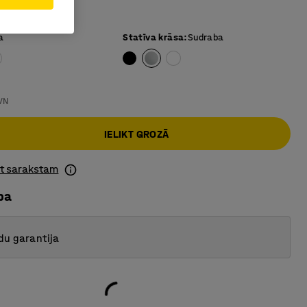
i cits uz cita
a
Statīva krāsa
:
Sudraba
VN
IELIKT GROZĀ
ot sarakstam
ba
du garantija