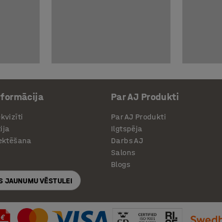
nformācija
Par AJ Produkti
kvizīti
Par AJ Produkti
ija
Ilgtspēja
jektēšana
Darbs AJ
Salons
Blogs
S JAUNUMU VĒSTULEI