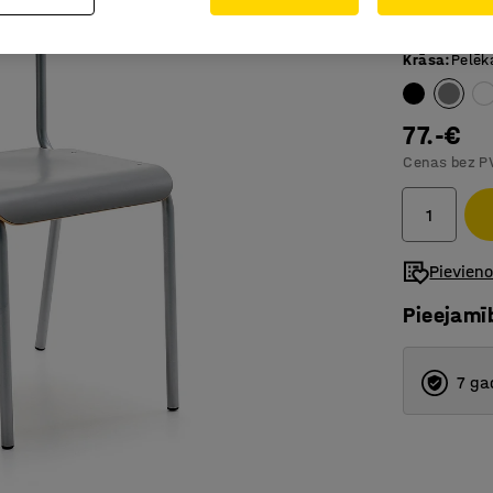
Sakraujam
Krāsa
:
Pelēk
77.-€
Cenas bez P
Pievien
Pieejamī
7 ga