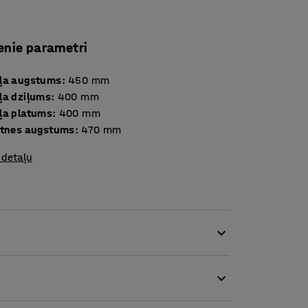
enie parametri
ļa augstums
:
450
mm
ļa dziļums
:
400
mm
ļa platums
:
400
mm
ltnes augstums
:
470
mm
 detaļu
as noslodzes vietām, kur nepieciešams daudz
s ir īpaši noderīgi brīžos, kad nepieciešams
.