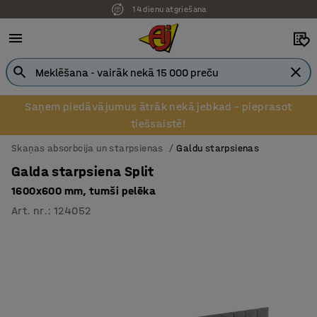
14 dienu atgriešana
Saņem piedāvājumus ātrāk nekā jebkad – pieprasot
tiešsaistē!
Skaņas absorbcija un starpsienas
Galdu starpsienas
Galda starpsiena Split
1600x600 mm, tumši pelēka
Art. nr.
:
124052