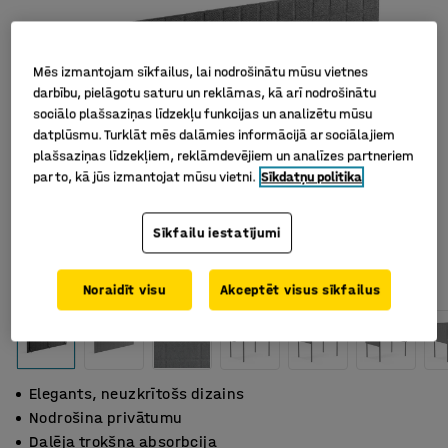
Mēs izmantojam sīkfailus, lai nodrošinātu mūsu vietnes
darbību, pielāgotu saturu un reklāmas, kā arī nodrošinātu
sociālo plašsaziņas līdzekļu funkcijas un analizētu mūsu
datplūsmu. Turklāt mēs dalāmies informācijā ar sociālajiem
plašsaziņas līdzekļiem, reklāmdevējiem un analīzes partneriem
par to, kā jūs izmantojat mūsu vietni.
Sīkdatņu politika
Sīkfailu iestatījumi
Noraidīt visu
Akceptēt visus sīkfailus
Elegants, neuzkrītošs dizains
Nodrošina privātumu
Daļēja trokšņa absorbcija