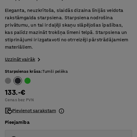
Eleganta, neuzkrītoša, slaidās dizaina līnijās veidota
rakstāmgalda starpsiena. Starpsiena nodrošina
privātumu, un tai ir daļēji skaņu slāpējošas īpašības,
kas palīdz mazināt trokšņa līmeni telpā. Starpsiena un
stiprinājumi ir izgatavoti no otrreizēji pārstrādājamiem
materiāliem.
Uzzināt vairāk
Starpsienas krāsa
:
Tumši pelēka
133.-€
Cenas bez PVN
Pievienot sarakstam
Pieejamība