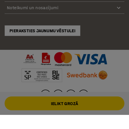
Noteikumi un nosacījumi
PIERAKSTIES JAUNUMU VĒSTULEI
IELIKT GROZĀ