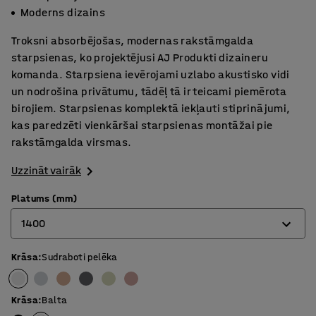
Moderns dizains
Troksni absorbējošas, modernas rakstāmgalda
starpsienas, ko projektējusi AJ Produkti dizaineru
komanda. Starpsiena ievērojami uzlabo akustisko vidi
un nodrošina privātumu, tādēļ tā ir teicami piemērota
birojiem. Starpsienas komplektā iekļauti stiprinājumi,
kas paredzēti vienkāršai starpsienas montāžai pie
rakstāmgalda virsmas.
Uzzināt vairāk
Platums (mm)
1400
Krāsa
:
Sudraboti pelēka
600
800
Krāsa
:
Balta
1000