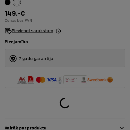
1200
149.-€
Cenas bez PVN
1400
Pievienot sarakstam
1600
Pieejamība
1800
7 gadu garantija
Vairāk par produktu