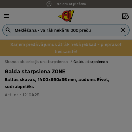
14 dienu atgriešana
Saņem piedāvājumus ātrāk nekā jebkad – pieprasot
tiešsaistē!
Skaņas absorbcija un starpsienas
Galdu starpsienas
Galda starpsiena ZONE
Baltas skavas, 1400x650x36 mm, audums Rivet,
sudrabpelēks
Art. nr.
:
1210425