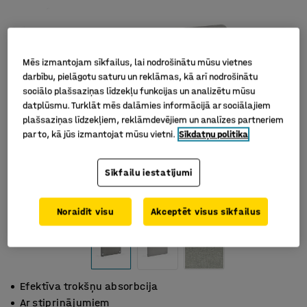
Mēs izmantojam sīkfailus, lai nodrošinātu mūsu vietnes
darbību, pielāgotu saturu un reklāmas, kā arī nodrošinātu
sociālo plašsaziņas līdzekļu funkcijas un analizētu mūsu
datplūsmu. Turklāt mēs dalāmies informācijā ar sociālajiem
plašsaziņas līdzekļiem, reklāmdevējiem un analīzes partneriem
par to, kā jūs izmantojat mūsu vietni.
Sīkdatņu politika
Sīkfailu iestatījumi
Noraidīt visu
Akceptēt visus sīkfailus
Efektīva trokšņu absorbcija
Ar stiprinājumiem